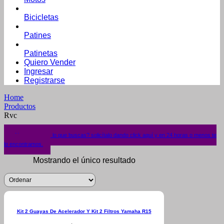
Bicicletas
Patines
Patinetas
Quiero Vender
Ingresar
Registrarse
Home
Productos
Rvc
¿No encuentras lo que buscas? solicítalo dando click aquí y en 24 horas o menos te
lo encontramos.
Mostrando el único resultado
Kit 2 Guayas De Acelerador Y Kit 2 Filtros Yamaha R15