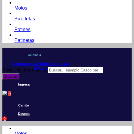
Motos
Bicicletas
Patines
Patinetas
Colombia
Conoce por qué debes vender con
Mercleta
Búsqueda de productos
Buscar
Ingresa
0
Carrito
Deseos
0
Motos