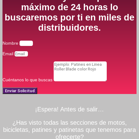
máximo de 24 horas lo
buscaremos por ti en miles de
distribuidores.
Nombre
Email
Cuéntanos lo que buscas
Enviar Solicitud
¡Espera! Antes de salir…
¿Has visto todas las secciones de motos,
bicicletas, patines y patinetas que tenemos para
ofrecerte?