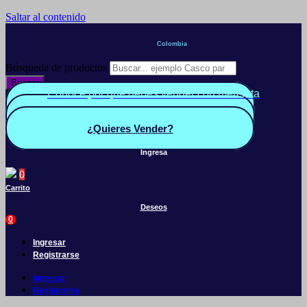
Saltar al contenido
Colombia
Búsqueda de productos
Buscar
Conoce por qué debes vender con mercleta
Quiero Vender
Panel vendedor
¿Quieres Vender?
Ingresa
0
Carrito
Deseos
0
Ingresar
Registrarse
Ingresar
Registrarse