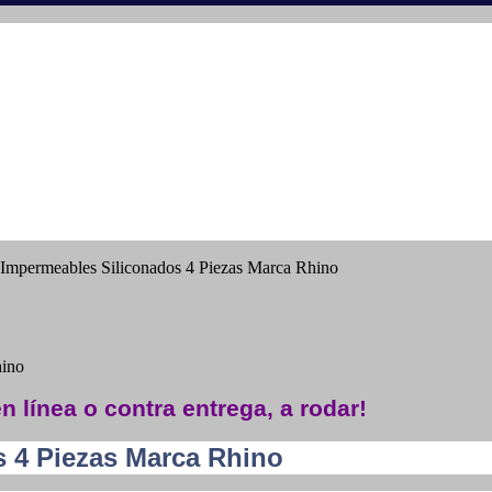
 Impermeables Siliconados 4 Piezas Marca Rhino
hino
n línea o contra entrega, a rodar!
s 4 Piezas Marca Rhino