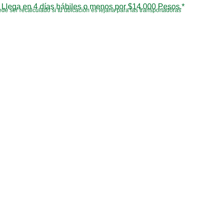
Llega en 4 días hábiles o menos por $14.000 Pesos.*
de ser recalculado si tu ubicación es lejana para las transportadoras