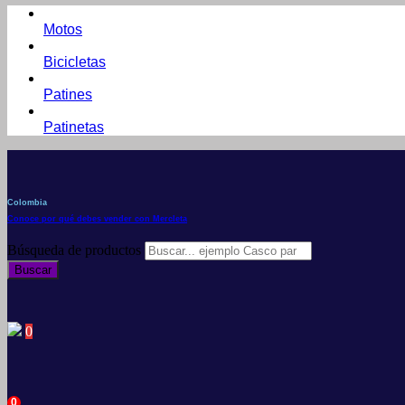
Motos
Bicicletas
Patines
Patinetas
Colombia
Conoce por qué debes vender con Mercleta
Búsqueda de productos
Buscar
0
0