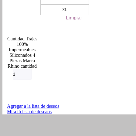
XL
Limpiar
Trajes
100%
Impermeables
Siliconados 4
Piezas Marca
Rhino cantidad
Agregar a la lista de deseos
Mira tú lista de deseaos