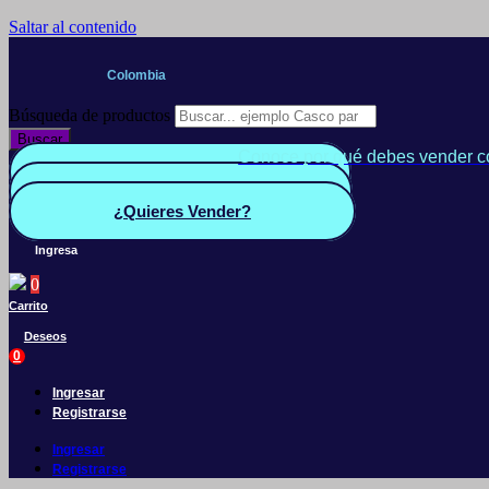
Saltar al contenido
Colombia
Búsqueda de productos
Buscar
Conoce por qué debes vender c
Quiero Vender
Panel vendedor
¿Quieres Vender?
Ingresa
0
Carrito
Deseos
0
Ingresar
Registrarse
Ingresar
Registrarse