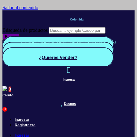
Saltar al contenido
Colombia
Búsqueda de productos
Buscar
Conoce por qué debes vender con mercleta
Quiero Vender
Panel vendedor
¿Quieres Vender?
Ingresa
0
Carrito
Deseos
0
Ingresar
Registrarse
Ingresar