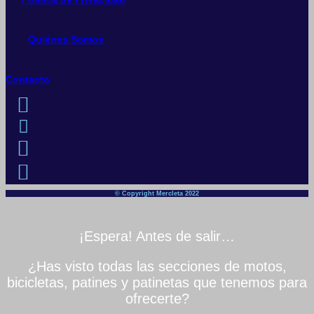
Quiénes Somos
Contacto
© Copyright Mercleta 2022
¡Espera! Antes de salir…
¿Has visto todas las secciones de motos,
bicicletas, patines y patinetas que tenemos para
ofrecerte?