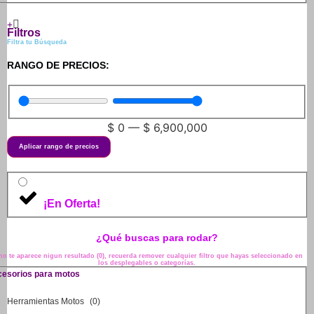
Filtros
Filtra tu Búsqueda
RANGO DE PRECIOS:
$
0
—
$
6,900,000
Aplicar rango de precios
¡En Oferta!
¿Qué buscas para rodar?
no te aparece nigun resultado (0), recuerda remover cualquier filtro que hayas seleccionado en
los desplegables o categorías.
esorios para motos
Herramientas Motos
(
0
)