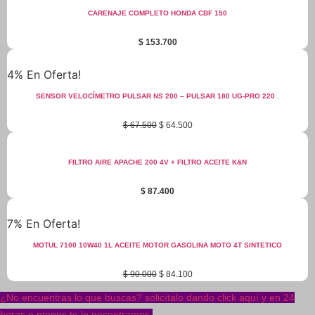
CARENAJE COMPLETO HONDA CBF 150
$
153.700
4% En Oferta!
SENSOR VELOCÍMETRO PULSAR NS 200 – PULSAR 180 UG-PRO 220 .
Original
Current
$
67.500
$
64.500
price
price
was:
is:
$ 67.500.
$ 64.500.
FILTRO AIRE APACHE 200 4V + FILTRO ACEITE K&N
$
87.400
7% En Oferta!
MOTUL 7100 10W40 1L ACEITE MOTOR GASOLINA MOTO 4T SINTETICO
Original
Current
$
90.000
$
84.100
price
price
was:
is:
¿No encuentras lo que buscas? solicítalo dando click aquí y en 24
$ 90.000.
$ 84.100.
horas o menos te lo encontramos.