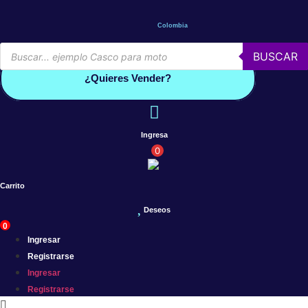
Saltar
al
Colombia
contenido
Búsqueda
BUSCAR
de
Conoce por qué debes vender con mercleta
productos
¿Quieres Vender?
Ingresa
0
Carrito
Deseos
0
Ingresar
Registrarse
Ingresar
Registrarse