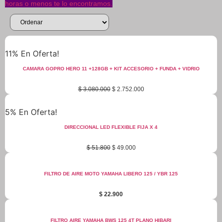
horas o menos te lo encontramos.
11% En Oferta!
CAMARA GOPRO HERO 11 +128GB + KIT ACCESORIO + FUNDA + VIDRIO
Original
Current
$
3.080.000
$
2.752.000
price
price
was:
is:
5% En Oferta!
$ 3.080.000.
$ 2.752.000.
DIRECCIONAL LED FLEXIBLE FIJA X 4
Original
Current
$
51.800
$
49.000
price
price
was:
is:
$ 51.800.
$ 49.000.
FILTRO DE AIRE MOTO YAMAHA LIBERO 125 / YBR 125
$
22.900
FILTRO AIRE YAMAHA BWS 125 4T PLANO HIBARI