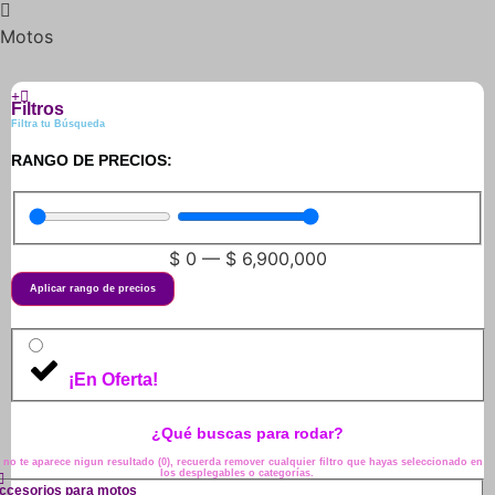
Motos
Filtros
Filtra tu Búsqueda
RANGO DE PRECIOS:
$
0
—
$
6,900,000
Aplicar rango de precios
¡En Oferta!
¿Qué buscas para rodar?
i no te aparece nigun resultado (0), recuerda remover cualquier filtro que hayas seleccionado en
los desplegables o categorías.
ccesorios para motos