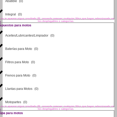
Abatible
(
0
)
Integral
(
0
)
i no te aparece nigun resultado (0), recuerda remover cualquier filtro que hayas seleccionado en
los desplegables o categorías.
epuestos para motos
Aceites/Lubricantes/Limpiador
(
0
)
Baterías para Moto
(
0
)
Filtros para Moto
(
0
)
Frenos para Moto
(
0
)
Llantas para Motos
(
0
)
Motopartes
(
0
)
i no te aparece nigun resultado (0), recuerda remover cualquier filtro que hayas seleccionado en
los desplegables o categorías.
opa para motos