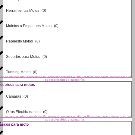
Herramientas Motos
(
0
)
Maletas o Empaques Motos
(
0
)
Repuesto Motos
(
0
)
Soportes para Motos
(
0
)
Tunning Motos
(
0
)
i no te aparece nigun resultado (0), recuerda remover cualquier filtro que hayas seleccionado en
los desplegables o categorías.
léctricos para motos
Cámaras
(
0
)
Otros Eléctricos moto
(
0
)
i no te aparece nigun resultado (0), recuerda remover cualquier filtro que hayas seleccionado en
los desplegables o categorías.
ascos para moto