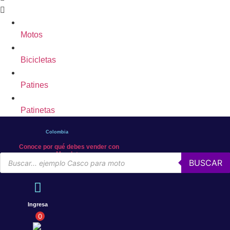
Motos
Bicicletas
Patines
Patinetas
Colombia
Conoce por qué debes vender con
Mercleta
Búsqueda
BUSCAR
de
productos
Ingresa
0