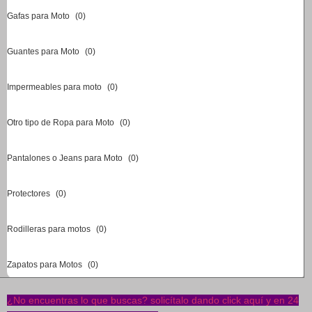
Gafas para Moto
(
0
)
Guantes para Moto
(
0
)
Impermeables para moto
(
0
)
Otro tipo de Ropa para Moto
(
0
)
Pantalones o Jeans para Moto
(
0
)
Protectores
(
0
)
Rodilleras para motos
(
0
)
Zapatos para Motos
(
0
)
¿No encuentras lo que buscas? solicítalo dando click aquí y en 24