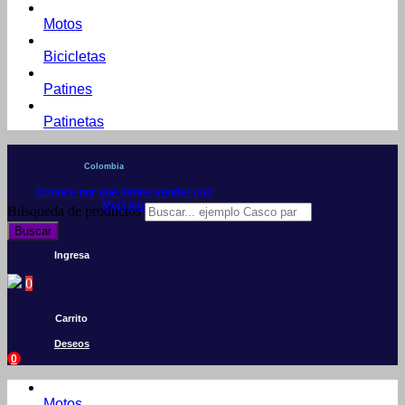
Motos
Bicicletas
Patines
Patinetas
Colombia
Conoce por qué debes vender con
Mercleta
Búsqueda de productos
Buscar
Ingresa
0
Carrito
Deseos
0
Motos