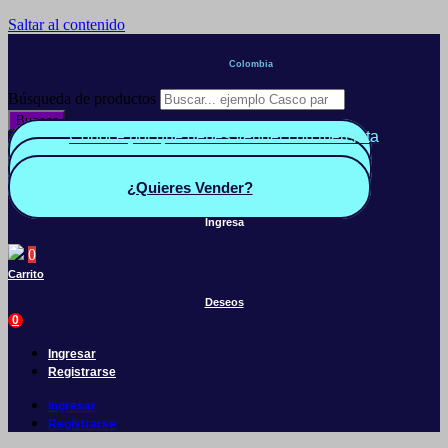
Saltar al contenido
Colombia
Búsqueda de productos
Buscar
Conoce por qué debes vender con mercleta
Quiero Vender
Panel vendedor
¿Quieres Vender?
Ingresa
0
Carrito
Deseos
0
Ingresar
Registrarse
Ingresar
Registrarse