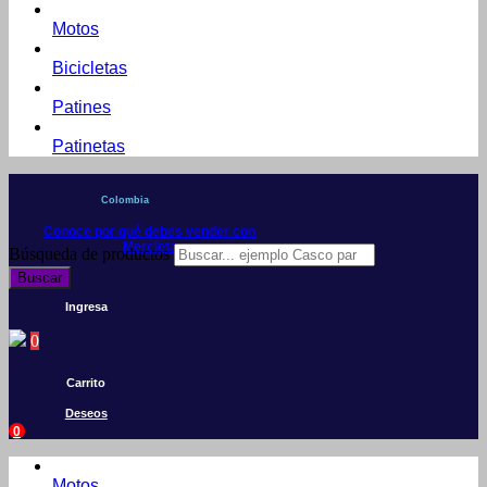
Motos
Bicicletas
Patines
Patinetas
Colombia
Conoce por qué debes vender con
Mercleta
Búsqueda de productos
Buscar
Ingresa
0
Carrito
Deseos
0
Motos