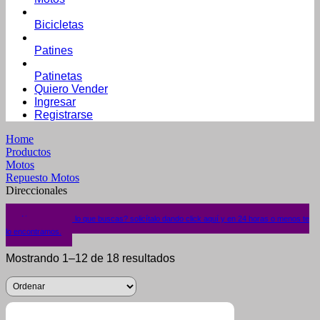
Bicicletas
Patines
Patinetas
Quiero Vender
Ingresar
Registrarse
Home
Productos
Motos
Repuesto Motos
Direccionales
¿No encuentras lo que buscas? solicítalo dando click aquí y en 24 horas o menos te
lo encontramos.
Mostrando 1–12 de 18 resultados