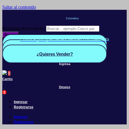
Saltar al contenido
Colombia
Búsqueda de productos
Buscar
Conoce por qué debes vender con mercleta
Quiero Vender
Panel vendedor
¿Quieres Vender?
Ingresa
0
Carrito
Deseos
0
Ingresar
Registrarse
Ingresar
Registrarse