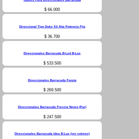
$
66.000
Direccional Tipo Duke X4 Alta Potencia Fija
$
36.700
Direccionales Barracuda B-Led B-Lux
$
533.500
Direccionales Barracuda Fonzie
$
269.500
Direccionales Barracuda Freccia Negro (Par)
$
247.500
Direccionales Barracuda Idea B-Lux (ver colores)