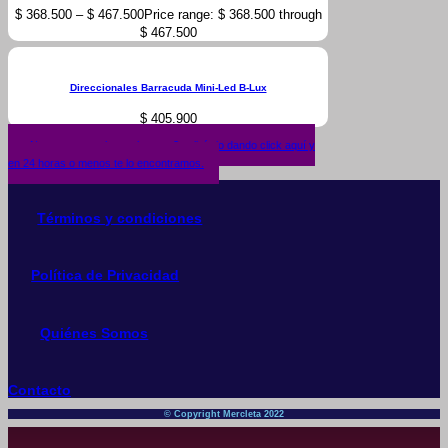
$
368.500
–
$
467.500
Price range: $ 368.500 through
$ 467.500
Direccionales Barracuda Mini-Led B-Lux
$
405.900
¿No encuentras lo que buscas? solicítalo dando click aquí y
en 24 horas o menos te lo encontramos.
Términos y condiciones
Política de Privacidad
Quiénes Somos
Contacto
© Copyright Mercleta 2022