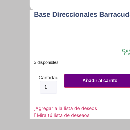
Base Direccionales Barracu
Cos
El 
3 disponibles
Base
Direccionales
Añadir al carrito
Barracuda
Para
Honda
cantidad
Agregar a la lista de deseos
Mira tú lista de deseaos