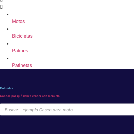
Motos
Bicicletas
Patines
Patinetas
Colombia
Conoce por qué debes vender con Mercleta
Búsqueda
de
productos