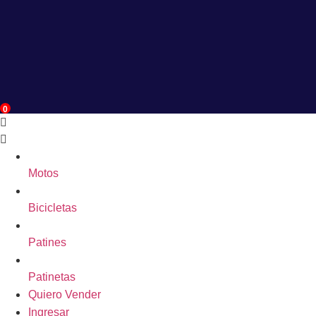
0
Motos
Bicicletas
Patines
Patinetas
Quiero Vender
Ingresar