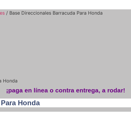
les
/ Base Direccionales Barracuda Para Honda
ra Honda
¡paga en línea o contra entrega, a rodar!
a Para Honda