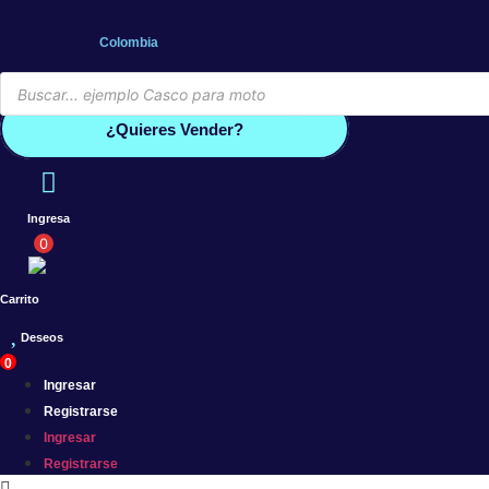
Saltar
al
Colombia
contenido
Búsqueda
de
Conoce por qué debes vender co
productos
¿Quieres Vender?
Ingresa
0
Carrito
Deseos
0
Ingresar
Registrarse
Ingresar
Registrarse