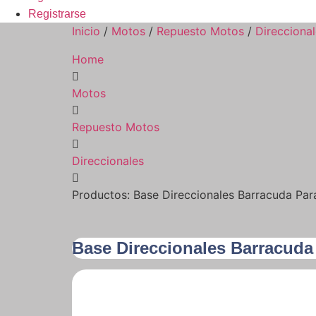
Registrarse
Inicio
/
Motos
/
Repuesto Motos
/
Direcciona
Home
Motos
Repuesto Motos
Direccionales
Productos: Base Direccionales Barracuda Pa
Base Direccionales Barracud