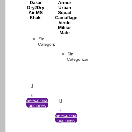
la
la
Dakar
Armor
página
página
Dry2Dry
Urban
de
de
Air MS
Squad
producto
producto
Khaki
Camuflage
Verde
Militar
Mate
Sin
Categorizar
Sin
Categorizar
Este
Seleccionar
opciones
producto
tiene
Este
Seleccionar
múltiples
opciones
producto
variantes.
tiene
Las
múltiples
opciones