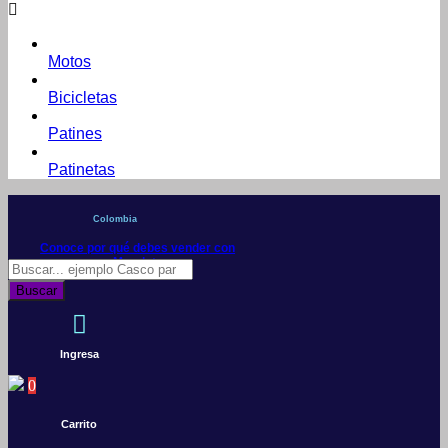
Motos
Bicicletas
Patines
Patinetas
Colombia
Conoce por qué debes vender con
Mercleta
Búsqueda
de
Buscar
productos
Ingresa
0
Carrito