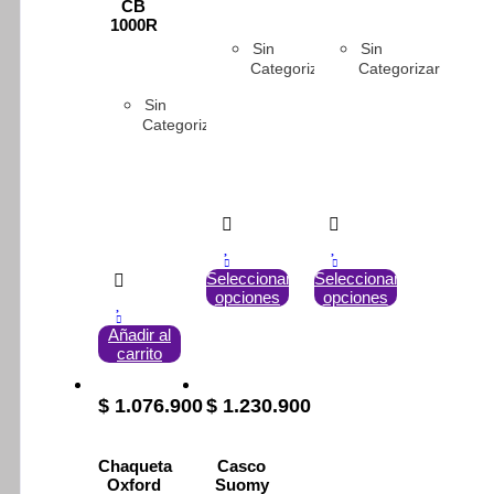
CB
1000R
Sin
Sin
Categorizar
Categorizar
Sin
Categorizar
Este
Este
Seleccionar
Seleccionar
opciones
producto
opciones
producto
tiene
tiene
Añadir al
múltiples
múltiples
carrito
variantes.
variantes.
Las
Las
opciones
opciones
$
1.076.900
$
1.230.900
se
se
pueden
pueden
elegir
elegir
Chaqueta
Casco
en
en
Oxford
Suomy