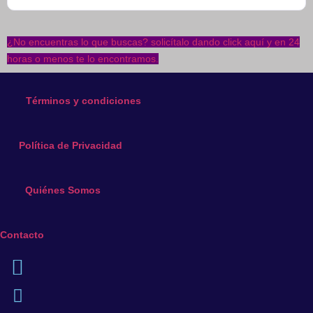
múltiples
variantes.
variantes.
variantes.
Las
Las
Las
opciones
¿No encuentras lo que buscas? solicítalo dando click aquí y en 24
opciones
opciones
se
horas o menos te lo encontramos.
se
se
pueden
pueden
pueden
elegir
elegir
elegir
Términos y condiciones
en
en
en
la
la
la
página
Política de Privacidad
página
página
de
de
de
producto
producto
producto
Quiénes Somos
Contacto