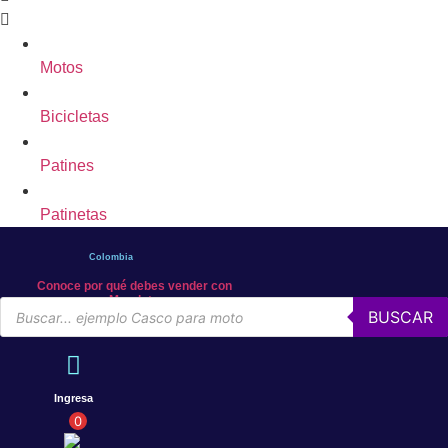
Motos
Bicicletas
Patines
Patinetas
Colombia
Conoce por qué debes vender con
Mercleta
Búsqueda
BUSCAR
de
productos
Ingresa
0