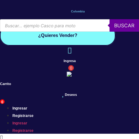
Saltar
al
Colombia
contenido
Búsqueda
BUSCAR
de
Conoce por qué debes vender con mercleta
productos
¿Quieres Vender?
Ingresa
0
Carrito
Deseos
0
Ingresar
Registrarse
Ingresar
Registrarse