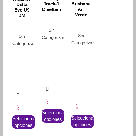
Track-1
Brisbane
Delta
Chieftain
Air
Evo U9
Verde
BM
Sin
Sin
Sin
Categorizar
Categorizar
Categorizar
Este
Seleccionar
Este
Este
producto
Seleccionar
Seleccionar
opciones
producto
producto
tiene
opciones
opciones
tiene
tiene
múltiples
múltiples