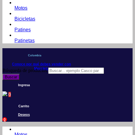
Motos
Bicicletas
Patines
Patinetas
Colombia
Conoce por qué debes vender con
Mercleta
Búsqueda de productos
Buscar
Ingresa
0
Carrito
Deseos
0
Motos