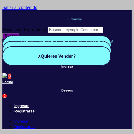
Saltar al contenido
Colombia
Búsqueda de productos
Buscar
Conoce por qué debes vender con mercleta
Quiero Vender
Panel vendedor
¿Quieres Vender?
Ingresa
0
Carrito
Deseos
0
Ingresar
Registrarse
Ingresar
Registrarse