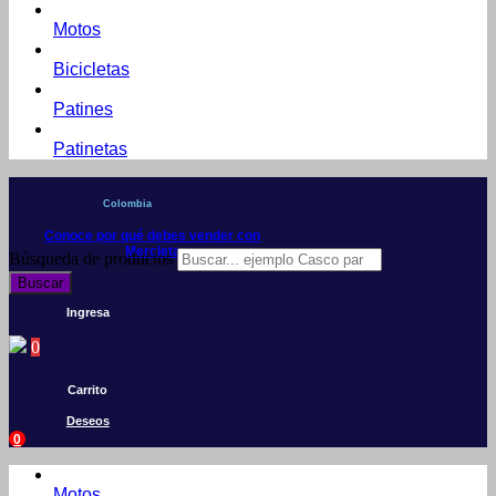
Motos
Bicicletas
Patines
Patinetas
Colombia
Conoce por qué debes vender con
Mercleta
Búsqueda de productos
Buscar
Ingresa
0
Carrito
Deseos
0
Motos