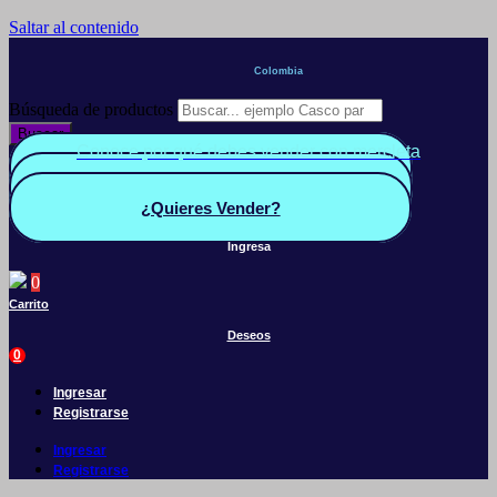
Saltar al contenido
Colombia
Búsqueda de productos
Buscar
Conoce por qué debes vender con mercleta
Quiero Vender
Panel vendedor
¿Quieres Vender?
Ingresa
0
Carrito
Deseos
0
Ingresar
Registrarse
Ingresar
Registrarse