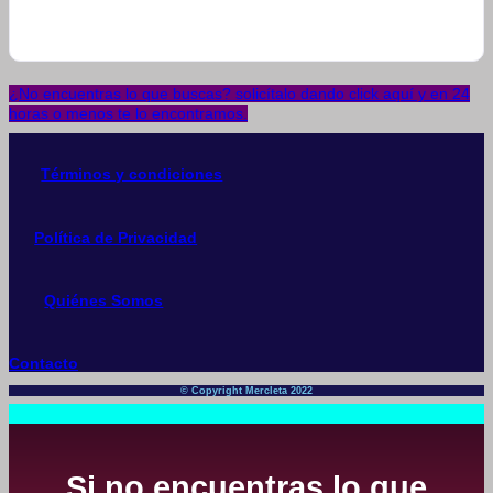
¿No encuentras lo que buscas? solicítalo dando click aquí y en 24
horas o menos te lo encontramos.
Términos y condiciones
Política de Privacidad
Quiénes Somos
Contacto
© Copyright Mercleta 2022
Si no encuentras lo que