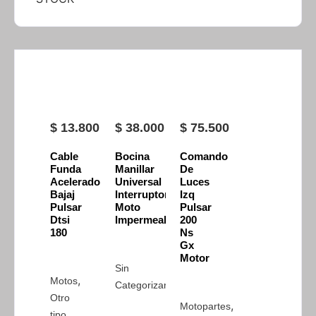
$
13.800
$
38.000
$
75.500
Cable
Bocina
Comando
Funda
Manillar
De
Acelerador
Universal
Luces
Bajaj
Interruptor
Izq
Pulsar
Moto
Pulsar
Dtsi
Impermeable
200
180
Ns
Gx
Motor
Sin
,
Motos
Categorizar
Otro
,
Motopartes
tipo