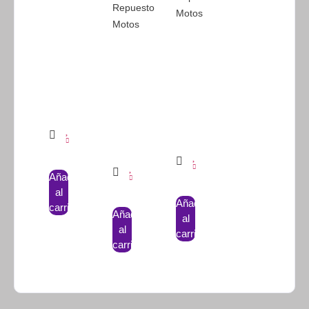
Repuesto
Motos
Motos
Añadir
al
Añadir
carrito
Añadir
al
al
carrito
carrito