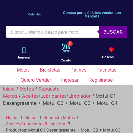
Conoce por qué debes vender con
Colombia
Mercleta
BUSCAR
0
0
Deseos
Ingresa
Carrito
Motos
Bicicletas
Patines
Patinetas
Quiero Vender
Ingresar
Registrarse
Inicio
/
Motos
/
Repuesto
Motos
/
Aceites/Lubricantes/Limpiador
/ Motul C1
Desengrasante + Motul C2 + Motul C3 + Motul C4
Home
Motos
Repuesto Motos
Aceites/Lubricantes/Limpiador
Productos: Motul C1 Desengrasante + Motul C2 + Motul C3 +