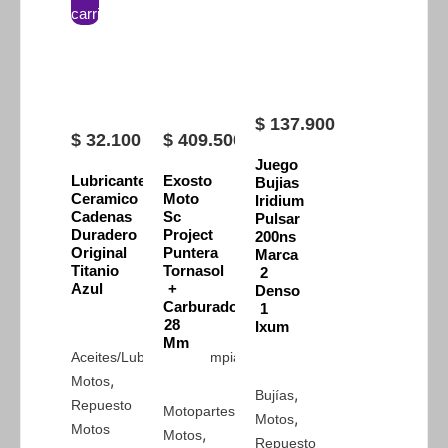
carrito
$
137.900
$
32.100
$
409.500
Juego
Lubricante
Exosto
Bujias
Ceramico
Moto
Iridium
Cadenas
Sc
Pulsar
Duradero
Project
200ns
Original
Puntera
Marca
Titanio
Tornasol
2
Azul
+
Denso
Carburador
1
28
Ixum
Mm
,
Aceites/Lubricantes/Limpiador
,
Motos
,
Bujías
Repuesto
,
Motopartes
,
Motos
Motos
,
Motos
Repuesto