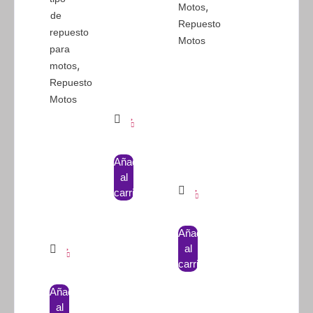
,
Motos
de
Repuesto
repuesto
Motos
para
,
motos
Repuesto
Motos
Añadir
al
carrito
Añadir
al
carrito
Añadir
al