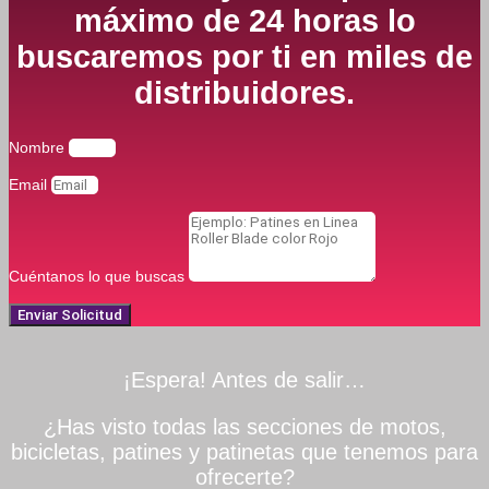
máximo de 24 horas lo
buscaremos por ti en miles de
distribuidores.
Nombre
Email
Cuéntanos lo que buscas
Enviar Solicitud
¡Espera! Antes de salir…
¿Has visto todas las secciones de motos,
bicicletas, patines y patinetas que tenemos para
ofrecerte?