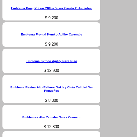
Emblema Bajaj Pulsar 200ns Visor Careta 2 Unidades
$
9.200
Emblema Frontal Kymko Agility Carenaje
$
9.200
Emblema Kymco Agility Para Piso
$
12.900
Emblema Resina Alto Relieve Oakley Cinta Calidad 3m
Pequeños
$
8.000
Emblemas Abs Yamaha Nmax Connect
$
12.800