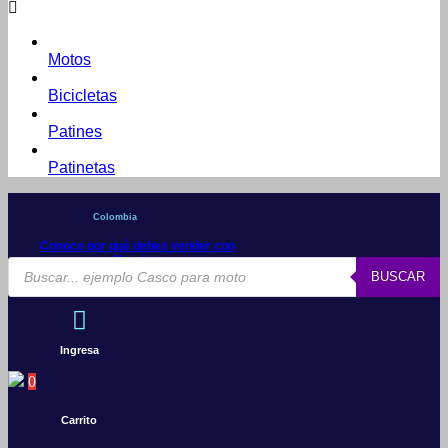
Motos
Bicicletas
Patines
Patinetas
Colombia
Conoce por qué debes vender con
Mercleta
Búsqueda
BUSCAR
de
productos
Ingresa
0
Carrito