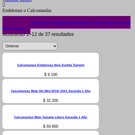
Emblemas o Calcomanías
¿No encuentras lo que buscas? solicítalo dando click aquí y en 24 horas o menos te
lo encontramos.
Mostrando 1–12 de 37 resultados
Calcomanias Emblemas Hoja Surtida Tunning
$
9.100
Calcomanías Moto Akt Nkd 2016/ 2021 Garantía 1 Año
$
32.200
Calcomanías Moto Yamaha Libero Garantía 1 Año
$
59.800