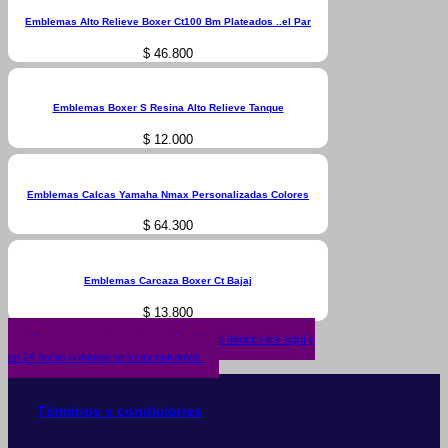
Emblemas Alto Relieve Boxer Ct100 Bm Plateados ..el Par
$
46.800
Emblemas Boxer S Resina Alto Relieve Tanque
$
12.000
Emblemas Calcas Yamaha Nmax Personalizadas Colores
$
64.300
Emblemas Carcaza Boxer Ct Bajaj
$
13.800
¿No encuentras lo que buscas? solicítalo dando click aquí y
en 24 horas o menos te lo encontramos.
Términos y condiciones