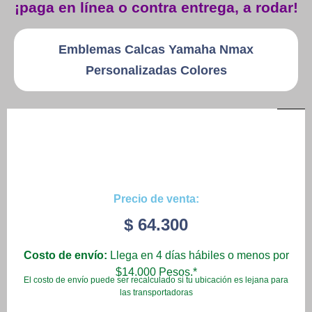
¡paga en línea o contra entrega, a rodar!
Patinetas
Emblemas Calcas Yamaha Nmax
Personalizadas Colores
Quiero Vender
Ingresar
Registrarse
Precio de venta:
$
64.300
Costo de envío:
Llega en 4 días hábiles o menos por
$14.000 Pesos.*
El costo de envío puede ser recalculado si tu ubicación es lejana para
las transportadoras