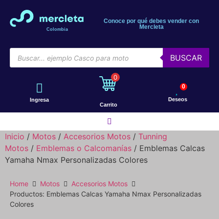
Conoce por qué debes vender con
Mercleta
Colombia
BUSCAR
0
0
Deseos
Ingresa
Carrito
Inicio
/
Motos
/
Accesorios Motos
/
Tunning
Motos
/
Emblemas o Calcomanías
/ Emblemas Calcas
Motos
Yamaha Nmax Personalizadas Colores
Bicicletas
Home
Motos
Accesorios Motos
Productos: Emblemas Calcas Yamaha Nmax Personalizadas
Colores
Patines