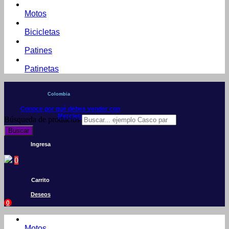
Motos
Bicicletas
Patines
Patinetas
Colombia
Conoce por qué debes vender con
Mercleta
Búsqueda de productos
Buscar
Ingresa
0
Carrito
Deseos
0
Motos