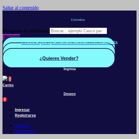
Saltar al contenido
Colombia
Búsqueda de productos
Buscar
Conoce por qué debes vender con mercleta
Quiero Vender
Panel vendedor
¿Quieres Vender?
Ingresa
0
Carrito
Deseos
0
Ingresar
Registrarse
Ingresar
Registrarse