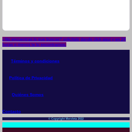
¿No encuentras lo que buscas? solicítalo dando click aquí y en 24
horas o menos te lo encontramos.
Términos y condiciones
Política de Privacidad
Quiénes Somos
Contacto
© Copyright Mercleta 2022