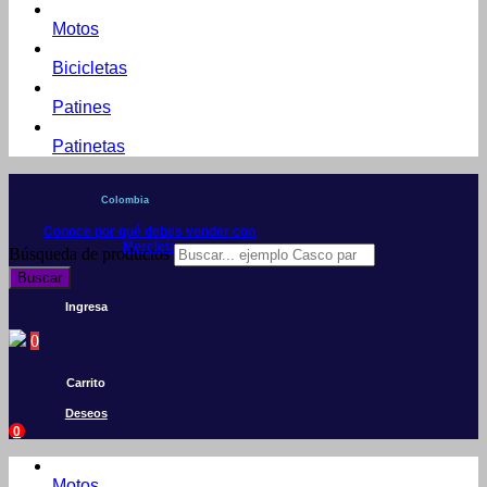
Motos
Bicicletas
Patines
Patinetas
Colombia
Conoce por qué debes vender con
Mercleta
Búsqueda de productos
Buscar
Ingresa
0
Carrito
Deseos
0
Motos