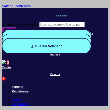
Saltar al contenido
Colombia
Búsqueda de productos
Buscar
Conoce por qué debes vender con mercleta
Quiero Vender
Panel vendedor
¿Quieres Vender?
Ingresa
0
Carrito
Deseos
0
Ingresar
Registrarse
Ingresar
Registrarse