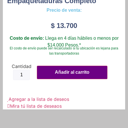
Empaquetaduras Completo
Precio de venta:
$
13.700
Costo de envío:
Llega en 4 días hábiles o menos por
$14.000 Pesos.*
El costo de envío puede ser recalculado si tu ubicación es lejana para
las transportadoras
Kit
Empaques
Añadir al carrito
Motor
Pulsar
180
Empaquetaduras
Completo
cantidad
Agregar a la lista de deseos
Mira tú lista de deseaos