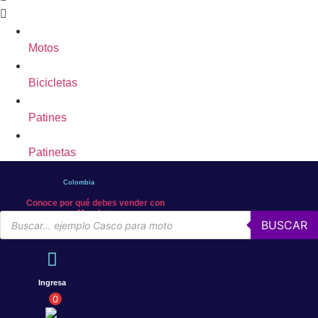
Motos
Bicicletas
Patines
Patinetas
Colombia
Conoce por qué debes vender con
Mercleta
Búsqueda
BUSCAR
de
productos
Ingresa
0