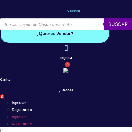
Saltar
al
Colombia
contenido
Búsqueda
BUSCAR
de
Conoce por qué debes vender con mercleta
productos
¿Quieres Vender?
Ingresa
0
Carrito
Deseos
0
Ingresar
Registrarse
Ingresar
Registrarse