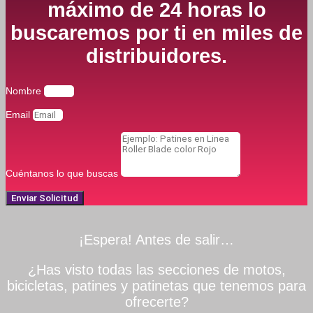
máximo de 24 horas lo
buscaremos por ti en miles de
distribuidores.
Nombre
Email
Cuéntanos lo que buscas
Enviar Solicitud
¡Espera! Antes de salir…
¿Has visto todas las secciones de motos,
bicicletas, patines y patinetas que tenemos para
ofrecerte?