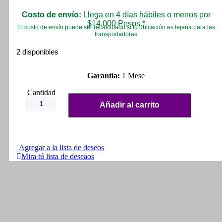
Costo de envío:
Llega en 4 días hábiles o menos por
$14.000 Pesos.*
El costo de envío puede ser recalculado si tu ubicación es lejana para las
transportadoras
2 disponibles
Garantía:
1 Mese
Emblemas
Alto
Añadir al carrito
Relieve
Boxer
Ct100
Bm
Plateados
Agregar a la lista de deseos
..el
Mira tú lista de deseaos
Par
cantidad