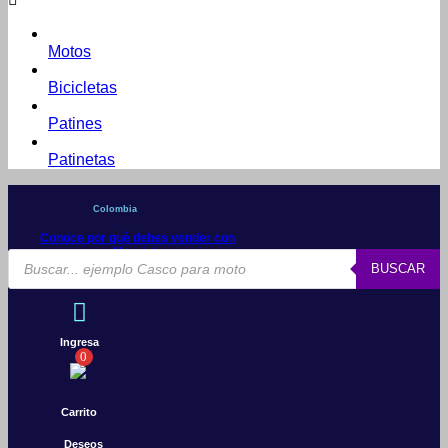
Motos
Bicicletas
Patines
Patinetas
Colombia
Conoce por qué debes vender con
Mercleta
Búsqueda
BUSCAR
de
productos
Ingresa
0
Carrito
Deseos