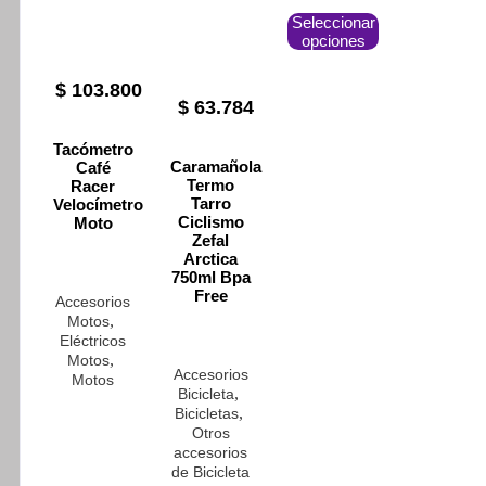
Este
Seleccionar
producto
opciones
tiene
múltiples
variantes.
$
103.800
Las
$
63.784
opciones
se
Tacómetro
pueden
Caramañola
Café
elegir
Termo
Racer
en
Tarro
Velocímetro
la
Ciclismo
Moto
página
Zefal
de
Arctica
750ml Bpa
producto
Free
Accesorios
,
Motos
Eléctricos
,
Motos
Accesorios
Motos
,
Bicicleta
,
Bicicletas
Otros
accesorios
de Bicicleta