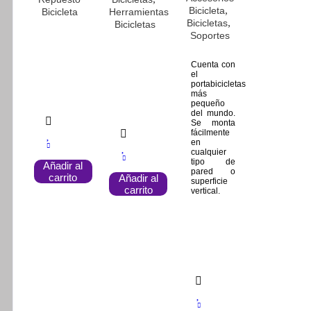
,
Bicicleta
Bicicleta
Herramientas
,
Bicicletas
Bicicletas
Soportes
Cuenta con
el
portabicicletas
más
pequeño
del mundo.
Se monta
fácilmente
en
cualquier
tipo de
Añadir al
pared o
carrito
Añadir al
superficie
carrito
vertical.