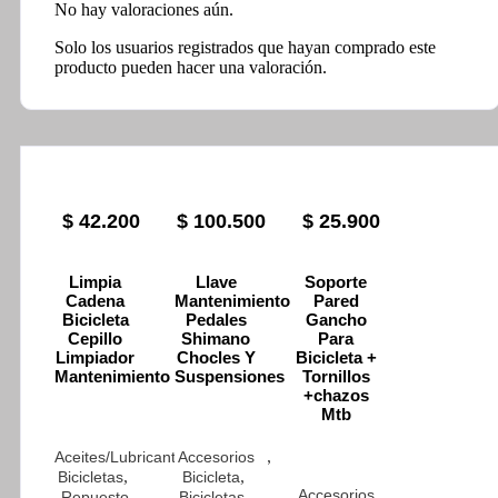
No hay valoraciones aún.
Solo los usuarios registrados que hayan comprado este
producto pueden hacer una valoración.
$
42.200
$
100.500
$
25.900
Limpia
Llave
Soporte
Cadena
Mantenimiento
Pared
Bicicleta
Pedales
Gancho
Cepillo
Shimano
Para
Limpiador
Chocles Y
Bicicleta +
Mantenimiento
Suspensiones
Tornillos
+chazos
Mtb
,
Aceites/Lubricantes/Limpiador
Accesorios
,
,
Bicicletas
Bicicleta
Accesorios
,
Repuesto
Bicicletas