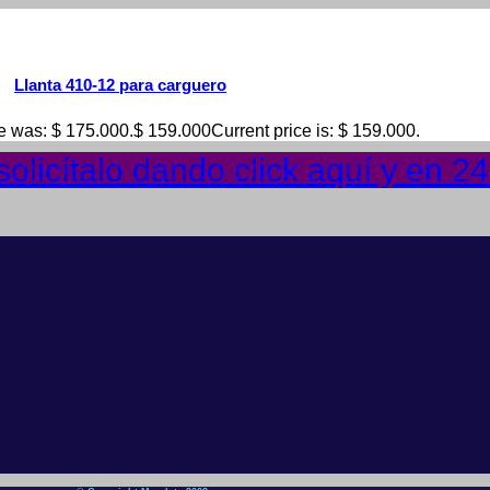
Llanta 410-12 para carguero
ce was: $ 175.000.
$
159.000
Current price is: $ 159.000.
olicítalo dando click aquí y en 2