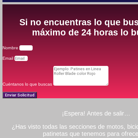
Si no encuentras lo que bus
máximo de 24 horas lo bu
Nombre
Email
Cuéntanos lo que buscas
Enviar Solicitud
¡Espera! Antes de salir…
¿Has visto todas las secciones de motos, bicic
patinetas que tenemos para ofrece