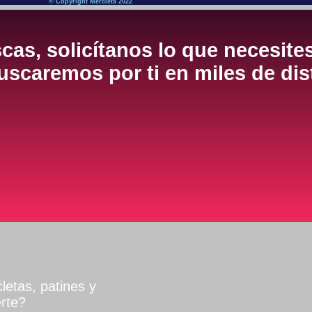
© Copyright Mercleta 2022
cas, solicítanos lo que necesite
scaremos por ti en miles de dis
letas, patines y
rte?