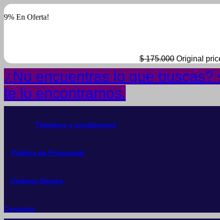
9% En Oferta!
$
175.000
Original pri
¿No encuentras lo que buscas? s
te lo encontramos.
Términos y condiciones
Política de Privacidad
Quiénes Somos
Contacto