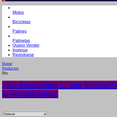
Motos
Bicicletas
Patines
Patinetas
Quiero Vender
Ingresar
Registrarse
Home
Productos
Btx
¿No encuentras lo que buscas? s
lo encontramos.