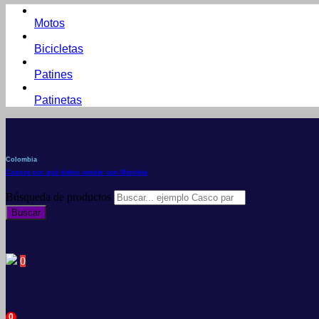
Motos
Bicicletas
Patines
Patinetas
Colombia
Conoce por qué debes vender con Mercleta
Búsqueda de productos
Buscar
0
0