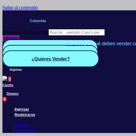
Saltar al contenido
Colombia
Búsqueda de productos
Buscar
Conoce por qué debes vender c
Quiero Vender
Panel vendedor
¿Quieres Vender?
Ingresa
0
Carrito
Deseos
0
Ingresar
Registrarse
Ingresar
Registrarse