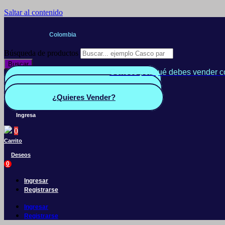
Saltar al contenido
Colombia
Búsqueda de productos
Buscar
Conoce por qué debes vender c
Quiero Vender
Panel vendedor
¿Quieres Vender?
Ingresa
0
Carrito
Deseos
0
Ingresar
Registrarse
Ingresar
Registrarse