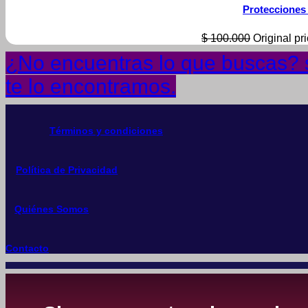
Protecciones
$
100.000
Original pr
¿No encuentras lo que buscas? s
te lo encontramos.
Términos y condiciones
Política de Privacidad
Quiénes Somos
Contacto