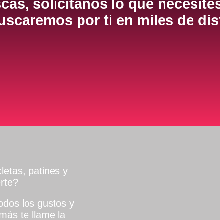
cas, solicítanos lo que necesite
scaremos por ti en miles de dis
letas, patines y
rte?
dos los gustos y
más te llame la