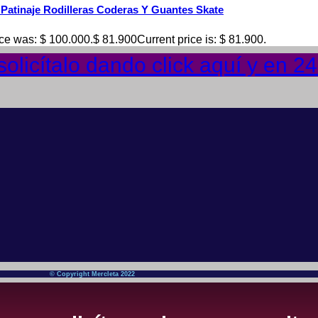
 Patinaje Rodilleras Coderas Y Guantes Skate
ice was: $ 100.000.
$
81.900
Current price is: $ 81.900.
olicítalo dando click aquí y en 2
© Copyright Mercleta 2022