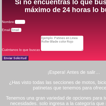
Si no encuentras lo que bus
máximo de 24 horas lo bu
Nombre
Email
Cuéntanos lo que buscas
Enviar Solicitud
¡Espera! Antes de salir…
¿Has visto todas las secciones de motos, bicic
patinetas que tenemos para ofrece
Tenemos una gran variedad de opciones para to
necesidades. solo ingresa a la categoría que 