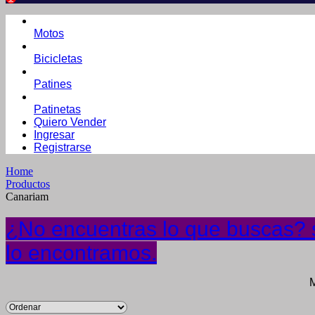
Motos
Bicicletas
Patines
Patinetas
Quiero Vender
Ingresar
Registrarse
Home
Productos
Canariam
¿No encuentras lo que buscas? s
lo encontramos.
M