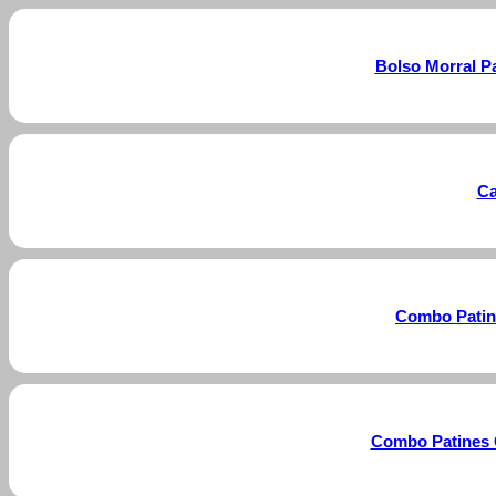
Bolso Morral P
Ca
Combo Patin
Combo Patines 