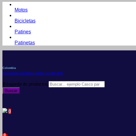
Motos
Bicicletas
Patines
Patinetas
Colombia
Conoce por qué debes vender con Mercleta
Búsqueda de productos
Buscar
0
0