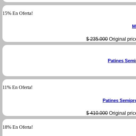
15% En Oferta!
M
$
235.000
Original pri
Patines Semi
11% En Oferta!
Patines Semipr
$
410.000
Original pri
18% En Oferta!