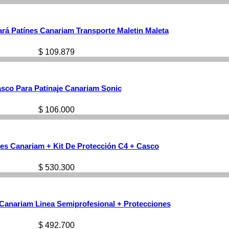
ará Patínes Canariam Transporte Maletin Maleta
$
109.879
sco Para Patinaje Canariam Sonic
$
106.000
es Canariam + Kit De Protección C4 + Casco
$
530.300
Canariam Linea Semiprofesional + Protecciones
$
492.700