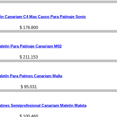
ión Canariam C4 Mas Casco Para Patinaje Sonic
$
176.800
letin Para Patinaje Canariam M02
$
211.153
letín Para Patines Canariam Malla
$
95.031
tines Semiprofesional Canariam Maletin Maleta
$
100.460