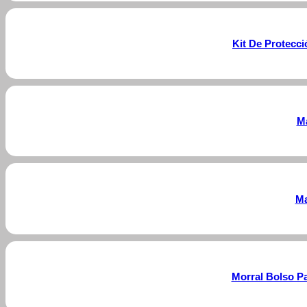
Kit De Protecc
Ma
Ma
Morral Bolso Pa