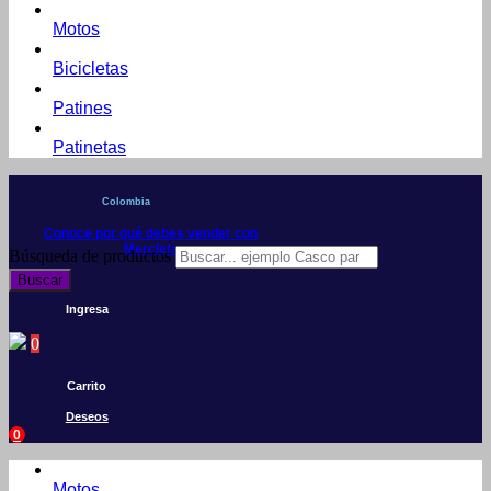
Motos
Bicicletas
Patines
Patinetas
Colombia
Conoce por qué debes vender con
Mercleta
Búsqueda de productos
Buscar
Ingresa
0
Carrito
Deseos
0
Motos