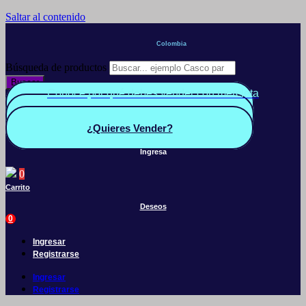
Saltar al contenido
Colombia
Búsqueda de productos
Buscar
Conoce por qué debes vender con mercleta
Quiero Vender
Panel vendedor
¿Quieres Vender?
Ingresa
0
Carrito
Deseos
0
Ingresar
Registrarse
Ingresar
Registrarse