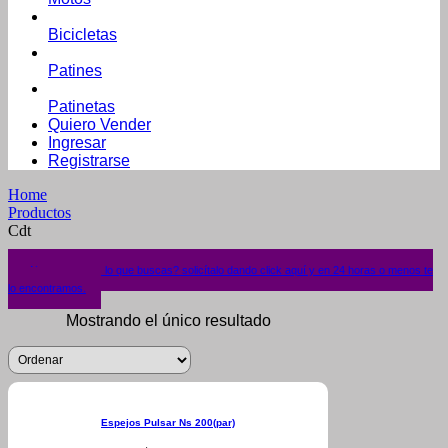
Bicicletas
Patines
Patinetas
Quiero Vender
Ingresar
Registrarse
Home
Productos
Cdt
¿No encuentras lo que buscas? solicítalo dando click aquí y en 24 horas o menos te
lo encontramos.
Mostrando el único resultado
Espejos Pulsar Ns 200(par)