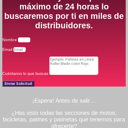
máximo de 24 horas lo
buscaremos por ti en miles de
distribuidores.
Nombre
Email
Cuéntanos lo que buscas
Enviar Solicitud
¡Espera! Antes de salir…
¿Has visto todas las secciones de motos,
bicicletas, patines y patinetas que tenemos para
ofrecerte?