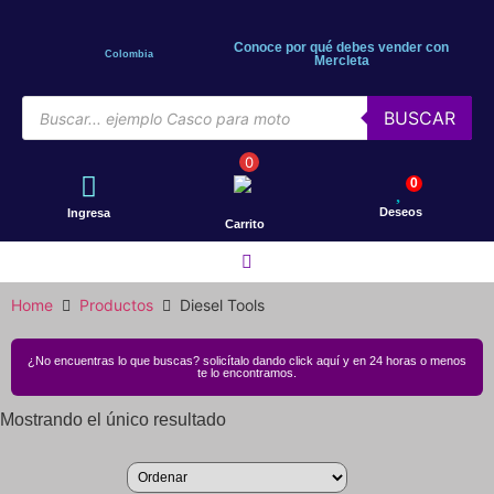
Conoce por qué debes vender con
Colombia
Mercleta
BUSCAR
0
0
Deseos
Ingresa
Carrito
Home
Productos
Diesel Tools
Motos
¿No encuentras lo que buscas? solicítalo dando click aquí y en 24 horas o menos
Bicicletas
te lo encontramos.
Mostrando el único resultado
Patines
Patinetas