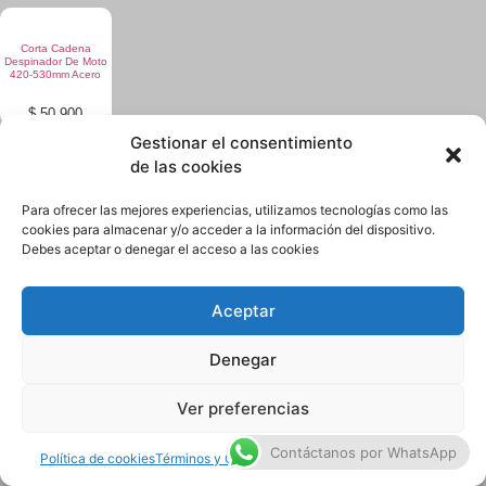
Corta Cadena
Quiero Vender
Despinador De Moto
420-530mm Acero
$
50.900
Ingresar
Gestionar el consentimiento
¿No encuentras lo que buscas? solicítalo dando click aquí
de las cookies
y en 24 horas o menos te lo encontramos.
Registrarse
Para ofrecer las mejores experiencias, utilizamos tecnologías como las
cookies para almacenar y/o acceder a la información del dispositivo.
Debes aceptar o denegar el acceso a las cookies
Términos y condiciones
Política de Privacidad
Aceptar
Quiénes Somos
Contacto
Denegar
Ver preferencias
© Copyright Mercleta 2022
Contáctanos por WhatsApp
Política de cookies
Términos y Condiciones
Términos y Condiciones