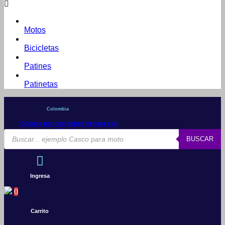
Motos
Bicicletas
Patines
Patinetas
Colombia
Conoce por qué debes vender con
Mercleta
Búsqueda
BUSCAR
de
productos
Ingresa
0
Carrito