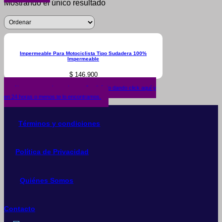
Mostrando el único resultado
Impermeable Para Motociclista Tipo Sudadera 100%
Impermeable
$
146.900
¿No encuentras lo que buscas? solicítalo dando click aquí y
en 24 horas o menos te lo encontramos.
Términos y condiciones
Política de Privacidad
Quiénes Somos
Contacto