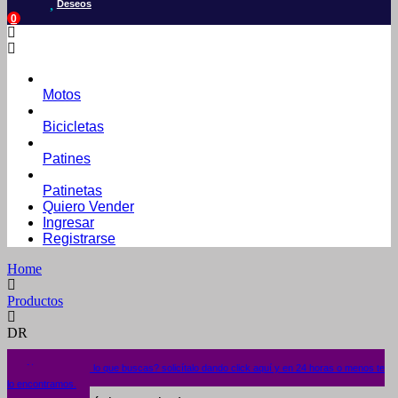
Deseos
0
Motos
Bicicletas
Patines
Patinetas
Quiero Vender
Ingresar
Registrarse
Home
Productos
DR
¿No encuentras lo que buscas? solicítalo dando click aquí y en 24 horas o menos te
lo encontramos.