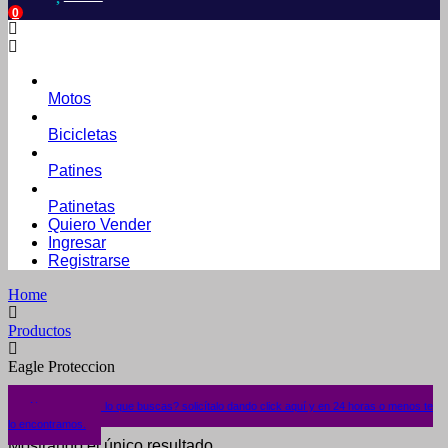
0
Motos
Bicicletas
Patines
Patinetas
Quiero Vender
Ingresar
Registrarse
Home
Productos
Eagle Proteccion
¿No encuentras lo que buscas? solicítalo dando click aquí y en 24 horas o menos te
lo encontramos.
Mostrando el único resultado