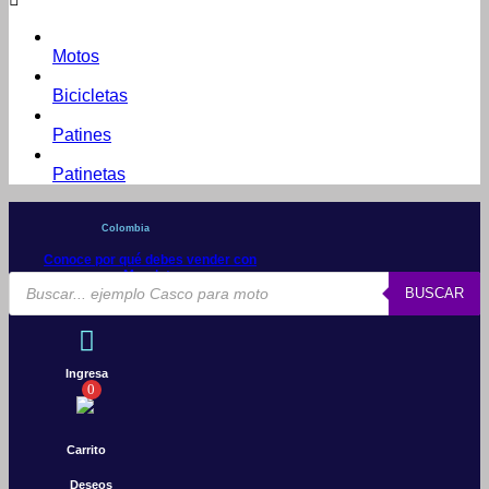
Motos
Bicicletas
Patines
Patinetas
Colombia
Conoce por qué debes vender con
Mercleta
Búsqueda
BUSCAR
de
productos
Ingresa
0
Carrito
Deseos