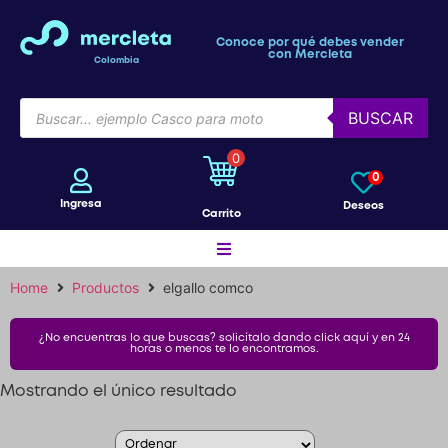
Conoce por qué debes vender
con Mercleta
Colombia
BUSCAR
0
0
Ingresa
Deseos
Carrito
Home
Productos
elgallo comco
Motos
¿No encuentras lo que buscas? solicítalo dando click aquí y en 24
horas o menos te lo encontramos.
Bicicletas
Mostrando el único resultado
Patines