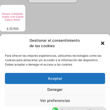
Guaya Candado
Patinetas
Acero Con Clave
Casco Moto
$
33.900
Quiero Vender
Gestionar el consentimiento
¿No encuentras lo que buscas? solicítalo dando
click aquí y en 24 horas o menos te lo encontramos.
Ingresar
de las cookies
Para ofrecer las mejores experiencias, utilizamos tecnologías como las
Registrarse
cookies para almacenar y/o acceder a la información del dispositivo.
Debes aceptar o denegar el acceso a las cookies
Aceptar
Términos y condiciones
Política de Privacidad
Denegar
Quiénes Somos
Contacto
Ver preferencias