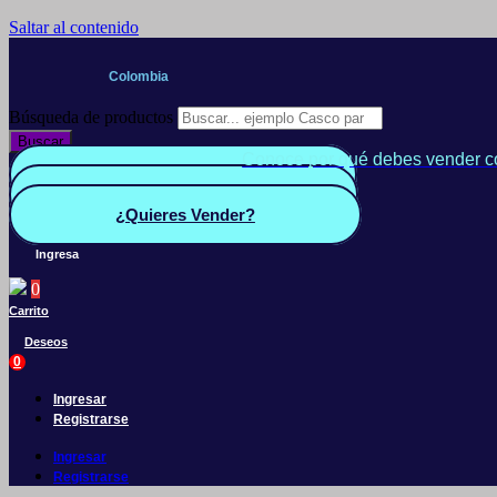
Saltar al contenido
Colombia
Búsqueda de productos
Buscar
Conoce por qué debes vender c
Quiero Vender
Panel vendedor
¿Quieres Vender?
Ingresa
0
Carrito
Deseos
0
Ingresar
Registrarse
Ingresar
Registrarse