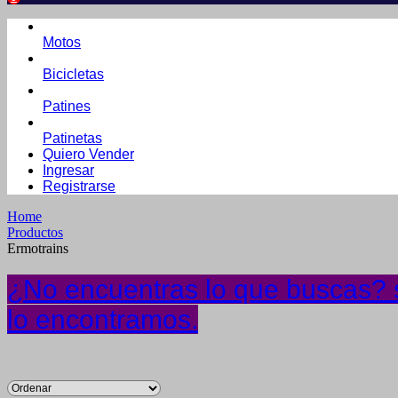
Motos
Bicicletas
Patines
Patinetas
Quiero Vender
Ingresar
Registrarse
Home
Productos
Ermotrains
¿No encuentras lo que buscas? s
lo encontramos.