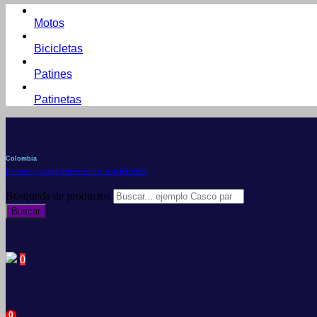
Motos
Bicicletas
Patines
Patinetas
Colombia
Conoce por qué debes vender con Mercleta
Búsqueda de productos
Buscar
0
0