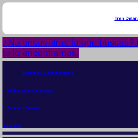
Tren Delan
¿No encuentras lo que buscas? s
te lo encontramos.
Términos y condiciones
Política de Privacidad
Quiénes Somos
Contacto