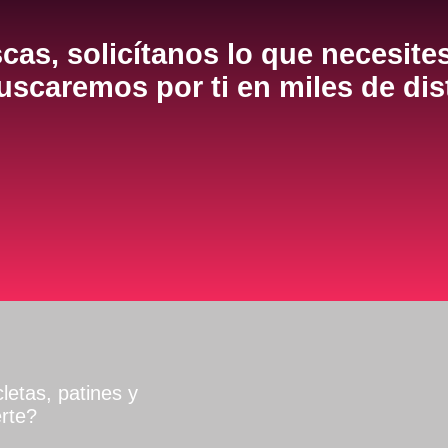
cas, solicítanos lo que necesite
scaremos por ti en miles de dis
letas, patines y
rte?