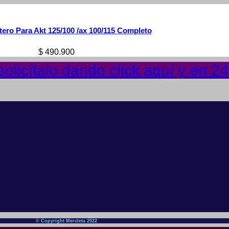
tero Para Akt 125/100 /ax 100/115 Completo
$
490.900
olicítalo dando click aquí y en 2
© Copyright Mercleta 2022