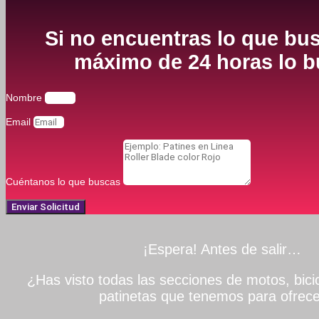
Si no encuentras lo que bus
máximo de 24 horas lo bu
Nombre
Email
Cuéntanos lo que buscas
Enviar Solicitud
¡Espera! Antes de salir…
¿Has visto todas las secciones de motos, bicic
patinetas que tenemos para ofrece