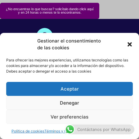
¿No encuentras lo que buscas? solicítalo dando click aquí
y en 24 horas o menos te lo encontramos.
Patinetas
Quiero Vender
Gestionar el consentimiento
de las cookies
Ingresar
Términos y condiciones
Política de Privacidad
Para ofrecer las mejores experiencias, utilizamos tecnologías como las
cookies para almacenar y/o acceder a la información del dispositivo.
Debes aceptar o denegar el acceso a las cookies
Quiénes Somos
Contacto
Registrarse
Aceptar
Denegar
© Copyright Mercleta 2022
Ver preferencias
Contáctanos por WhatsApp
Política de cookies
Términos y Condiciones
Términos y Condiciones