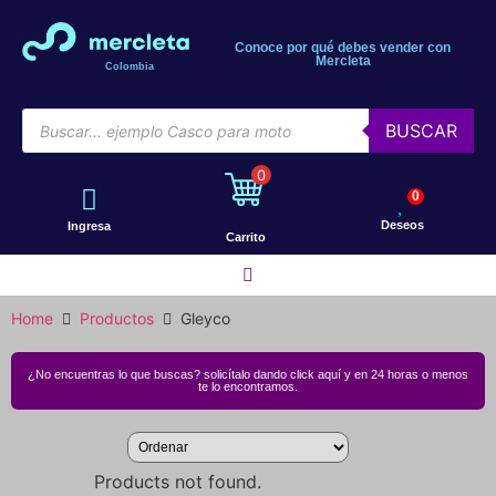
Conoce por qué debes vender con
Mercleta
Colombia
BUSCAR
0
0
Deseos
Ingresa
Carrito
Home
Productos
Gleyco
Motos
¿No encuentras lo que buscas? solicítalo dando click aquí y en 24 horas o menos
te lo encontramos.
Bicicletas
Products not found.
Patines