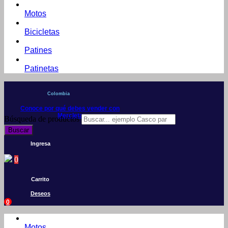
Motos
Bicicletas
Patines
Patinetas
Colombia
Conoce por qué debes vender con
Mercleta
Búsqueda de productos
Buscar
Ingresa
0
Carrito
Deseos
0
Motos