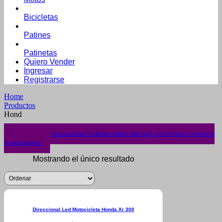
Bicicletas
Patines
Patinetas
Quiero Vender
Ingresar
Registrarse
Home
Productos
Hond
¿No encuentras lo que buscas? solicítalo dando click aquí y en 24 horas o menos te
lo encontramos.
Mostrando el único resultado
Direccional Led Motocicleta Honda Xr 300