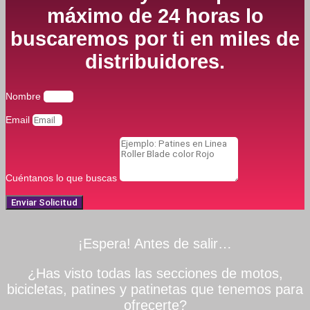
máximo de 24 horas lo
buscaremos por ti en miles de
distribuidores.
Nombre
Email
Cuéntanos lo que buscas
Enviar Solicitud
¡Espera! Antes de salir…
¿Has visto todas las secciones de motos,
bicicletas, patines y patinetas que tenemos para
ofrecerte?