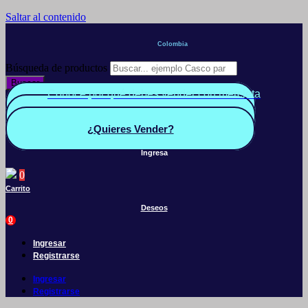
Saltar al contenido
Colombia
Búsqueda de productos
Buscar
Conoce por qué debes vender con mercleta
Quiero Vender
Panel vendedor
¿Quieres Vender?
Ingresa
0
Carrito
Deseos
0
Ingresar
Registrarse
Ingresar
Registrarse