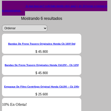
¿No encuentras lo que buscas? solicítalo dando click aquí y en 24 horas o menos te
lo encontramos.
Mostrando 6 resultados
Bandas De Freno Trasero Originales Honda Cb 160f Std
$
45.800
Bandas De Freno Trasero Originales Honda Cb125f – Cb 125f
$
45.800
Empaque De Filtro Centrifugo Original Honda Cb190 – Cb 190r
$
25.600
10% En Oferta!