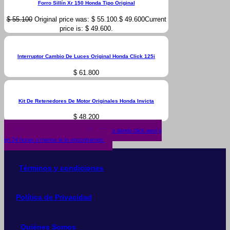
Forro Sillín Xr 150 Honda Tipo Original
$
55.100
Original price was: $ 55.100.
$
49.600
Current
price is: $ 49.600.
Interruptor Cambio De Luces Original Honda Click 125i
$
61.800
Kit De Retenedores De Motor Originales Honda Invicta
$
48.200
¿No encuentras lo que buscas? solicítalo dando click aquí y
en 24 horas o menos te lo encontramos.
Términos y condiciones
Política de Privacidad
Quiénes Somos