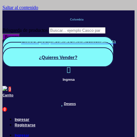
Saltar al contenido
Colombia
Búsqueda de productos
Buscar
Conoce por qué debes vender con mercleta
Quiero Vender
Panel vendedor
¿Quieres Vender?
Ingresa
0
Carrito
Deseos
0
Ingresar
Registrarse
Ingresar