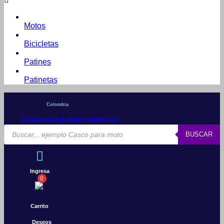
Motos
Bicicletas
Patines
Patinetas
Colombia
Conoce por qué debes vender con
Mercleta
Búsqueda
BUSCAR
de
productos
Ingresa
0
Carrito
Deseos