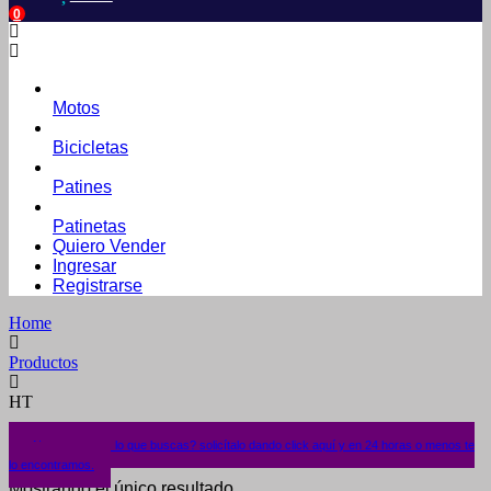
0
Motos
Bicicletas
Patines
Patinetas
Quiero Vender
Ingresar
Registrarse
Home
Productos
HT
¿No encuentras lo que buscas? solicítalo dando click aquí y en 24 horas o menos te
lo encontramos.
Mostrando el único resultado