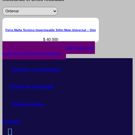
Forro Malla Termico Impermeable Sillin Moto Universal – Omi
$
40.000
¿No encuentras lo que buscas? solicítalo dando click aquí y
en 24 horas o menos te lo encontramos.
Términos y condiciones
Política de Privacidad
Quiénes Somos
Contacto