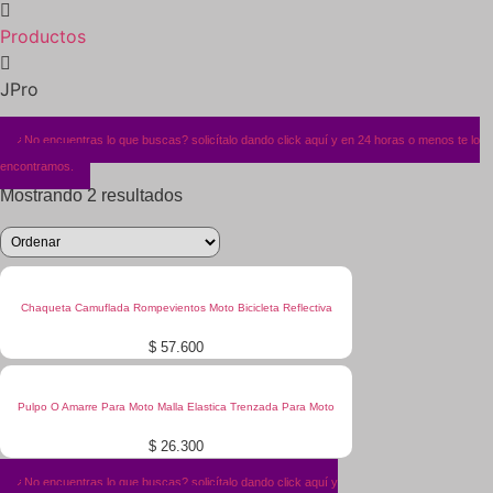
Productos
JPro
¿No encuentras lo que buscas? solicítalo dando click aquí y en 24 horas o menos te lo
encontramos.
Mostrando 2 resultados
Chaqueta Camuflada Rompevientos Moto Bicicleta Reflectiva
$
57.600
Pulpo O Amarre Para Moto Malla Elastica Trenzada Para Moto
$
26.300
¿No encuentras lo que buscas? solicítalo dando click aquí y