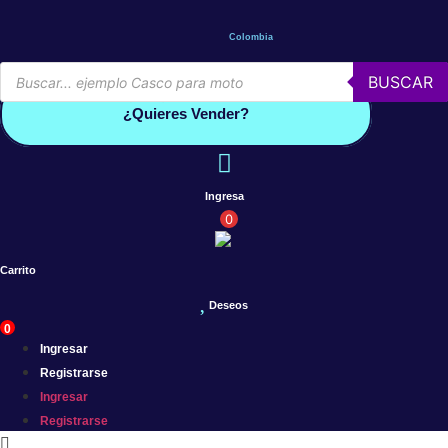
Saltar
al
Colombia
contenido
Búsqueda
BUSCAR
de
Conoce por qué debes vender con mercleta
productos
¿Quieres Vender?
Ingresa
0
Carrito
Deseos
0
Ingresar
Registrarse
Ingresar
Registrarse