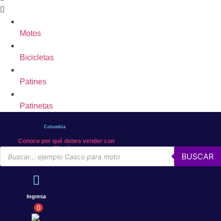
Motos
Bicicletas
Patines
Patinetas
Colombia
Conoce por qué debes vender con
Mercleta
Búsqueda
BUSCAR
de
productos
Ingresa
0