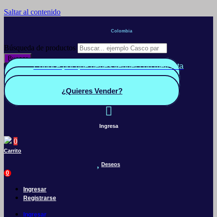
Saltar al contenido
Colombia
Búsqueda de productos
Buscar
Conoce por qué debes vender con mercleta
Quiero Vender
Panel vendedor
¿Quieres Vender?
Ingresa
0
Carrito
Deseos
0
Ingresar
Registrarse
Ingresar