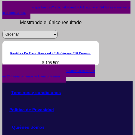
¿No encuentras lo que buscas? solicítalo dando click aquí y en 24 horas o menos te
lo encontramos.
Mostrando el único resultado
Pastillas De Freno Kawasaki Er6n Versys 650 Ceramic
$
105.500
¿No encuentras lo que buscas? solicítalo dando click aquí y
en 24 horas o menos te lo encontramos.
Términos y condiciones
Política de Privacidad
Quiénes Somos