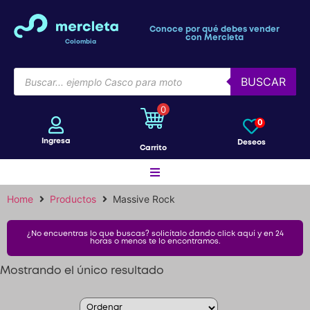
Conoce por qué debes vender
con Mercleta
Colombia
BUSCAR
0
0
Ingresa
Deseos
Carrito
Home
Productos
Massive Rock
Motos
Maletero Fireparts
¿No encuentras lo que buscas? solicítalo dando click aquí y en 24
horas o menos te lo encontramos.
Maverick 40 litros Plata
Bicicletas
$
654.500
+
ADD
Mostrando el único resultado
Patines