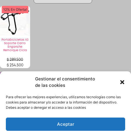
12% En Oferta!
Patinetas
Quiero Vender
Portabicicletas X3
Soporte Carro
Enganche
Remolque Cicla
Ingresar
$
289.500
$
254.500
Registrarse
Gestionar el consentimiento
¿No encuentras lo que buscas? solicítalo dando
click aquí y en 24 horas o menos te lo encontramos.
de las cookies
Para ofrecer las mejores experiencias, utilizamos tecnologías como las
cookies para almacenar y/o acceder a la información del dispositivo.
Debes aceptar o denegar el acceso a las cookies
Aceptar
Términos y condiciones
Política de Privacidad