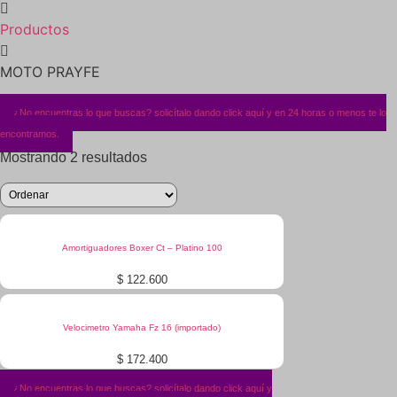
Productos
MOTO PRAYFE
¿No encuentras lo que buscas? solicítalo dando click aquí y en 24 horas o menos te lo
encontramos.
Mostrando 2 resultados
Amortiguadores Boxer Ct – Platino 100
$
122.600
Velocimetro Yamaha Fz 16 (importado)
$
172.400
¿No encuentras lo que buscas? solicítalo dando click aquí y