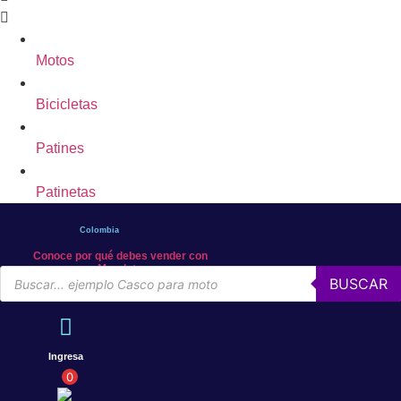
Motos
Bicicletas
Patines
Patinetas
Colombia
Conoce por qué debes vender con
Mercleta
Búsqueda
BUSCAR
de
productos
Ingresa
0