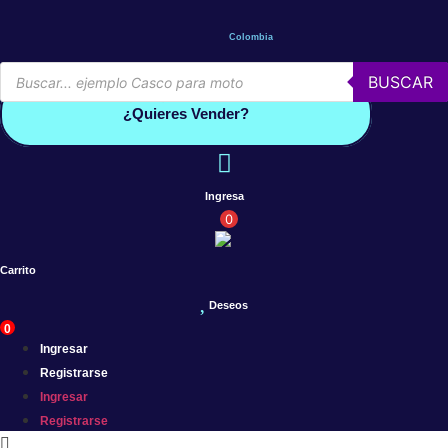
Saltar
al
Colombia
contenido
Búsqueda
BUSCAR
de
Conoce por qué debes vender con mercleta
productos
¿Quieres Vender?
Ingresa
0
Carrito
Deseos
0
Ingresar
Registrarse
Ingresar
Registrarse