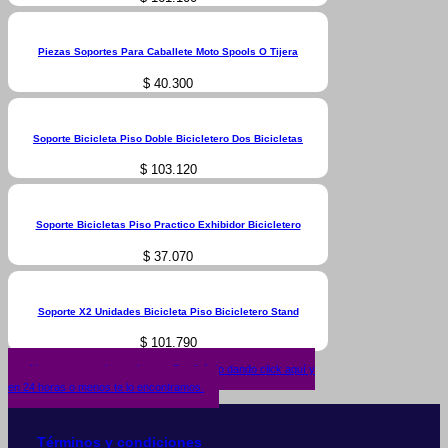
Piezas Soportes Para Caballete Moto Spools O Tijera
$
40.300
Soporte Bicicleta Piso Doble Bicicletero Dos Bicicletas
$
103.120
Soporte Bicicletas Piso Practico Exhibidor Bicicletero
$
37.070
Soporte X2 Unidades Bicicleta Piso Bicicletero Stand
$
101.790
¿No encuentras lo que buscas? solicítalo dando click aquí y
en 24 horas o menos te lo encontramos.
Términos y condiciones