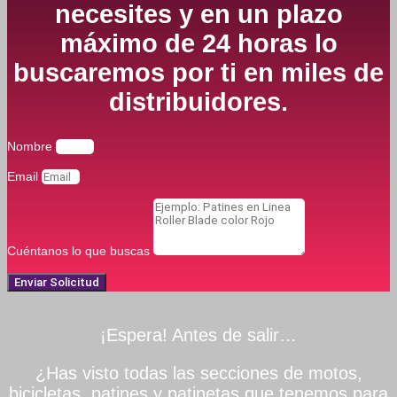
necesites y en un plazo
máximo de 24 horas lo
buscaremos por ti en miles de
distribuidores.
Nombre
Email
Cuéntanos lo que buscas
Enviar Solicitud
¡Espera! Antes de salir…
¿Has visto todas las secciones de motos,
bicicletas, patines y patinetas que tenemos para