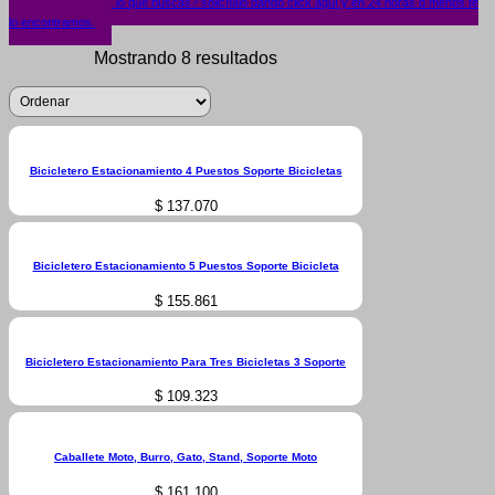
¿No encuentras lo que buscas? solicítalo dando click aquí y en 24 horas o menos te
lo encontramos.
Mostrando 8 resultados
Bicicletero Estacionamiento 4 Puestos Soporte Bicicletas
$
137.070
Bicicletero Estacionamiento 5 Puestos Soporte Bicicleta
$
155.861
Bicicletero Estacionamiento Para Tres Bicicletas 3 Soporte
$
109.323
Caballete Moto, Burro, Gato, Stand, Soporte Moto
$
161.100