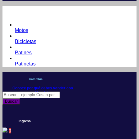
Motos
Bicicletas
Patines
Patinetas
Colombia
Conoce por qué debes vender con
Mercleta
Búsqueda
de
Buscar
productos
Ingresa
0