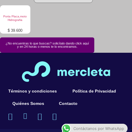
Patinetas
Porta Placa,moto
Hidrografia
Quiero Vender
$
39.600
Ingresar
¿No encuentras lo que buscas? solicítalo dando click aquí
y en 24 horas o menos te lo encontramos.
Registrarse
Términos y condiciones
Política de Privacidad
Quiénes Somos
Contacto
Contáctanos por WhatsApp