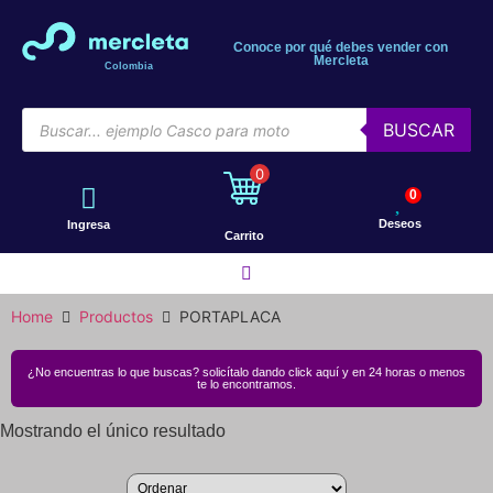
Conoce por qué debes vender con
Mercleta
Colombia
BUSCAR
0
0
Deseos
Ingresa
Carrito
Home
Productos
PORTAPLACA
Motos
¿No encuentras lo que buscas? solicítalo dando click aquí y en 24 horas o menos
te lo encontramos.
Bicicletas
Mostrando el único resultado
Patines