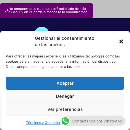
¿No encuentras lo que buscas? solicítalo dando
click aquí y en 24 horas o menos te lo encontramos.
Patinetas
Quiero Vender
Gestionar el consentimiento
de las cookies
Ingresar
Para ofrecer las mejores experiencias, utilizamos tecnologías como las
Términos y condiciones
Política de Privacidad
cookies para almacenar y/o acceder a la información del dispositivo.
Debes aceptar o denegar el acceso a las cookies
Quiénes Somos
Registrarse
Contacto
Aceptar
Denegar
© Copyright Mercleta 2022
Ver preferencias
Contáctanos por WhatsApp
Términos y Condiciones
Términos y Condiciones