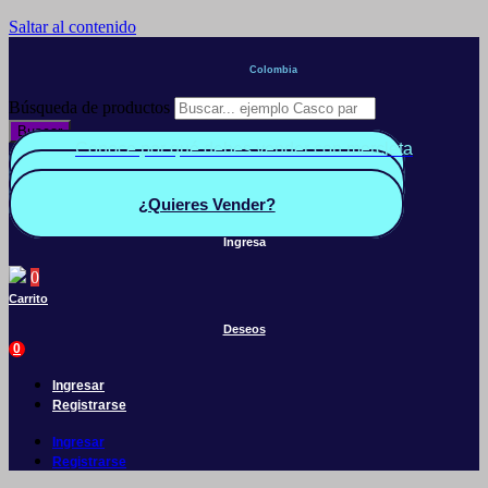
Saltar al contenido
Colombia
Búsqueda de productos
Buscar
Conoce por qué debes vender con mercleta
Quiero Vender
Panel vendedor
¿Quieres Vender?
Ingresa
0
Carrito
Deseos
0
Ingresar
Registrarse
Ingresar
Registrarse