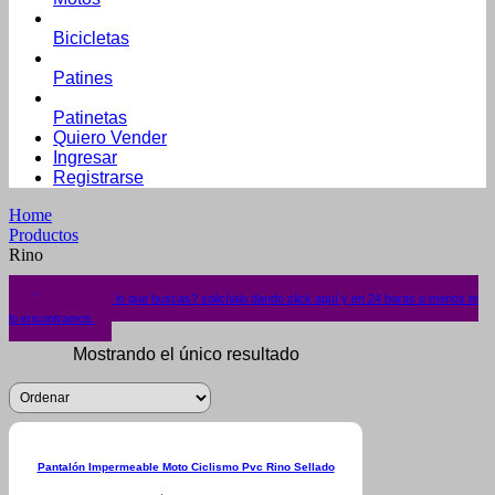
Bicicletas
Patines
Patinetas
Quiero Vender
Ingresar
Registrarse
Home
Productos
Rino
¿No encuentras lo que buscas? solicítalo dando click aquí y en 24 horas o menos te
lo encontramos.
Mostrando el único resultado
Pantalón Impermeable Moto Ciclismo Pvc Rino Sellado