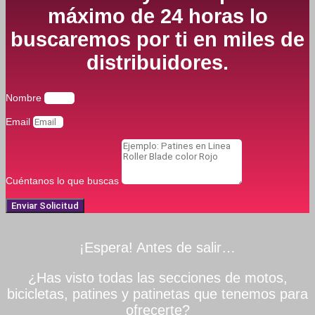
máximo de 24 horas lo
buscaremos por ti en miles de
distribuidores.
Nombre
Email
Cuéntanos lo que buscas
Enviar Solicitud
¡Espera! Antes de salir…
¿Has visto todas las secciones de motos,
bicicletas, patines y patinetas que tenemos para
ofrecerte?