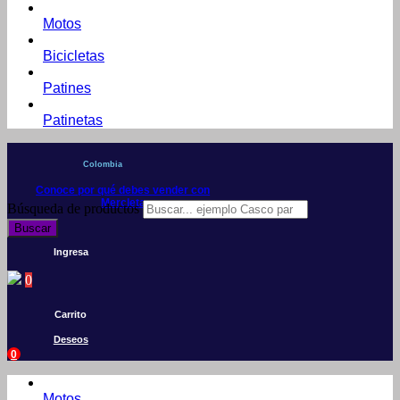
Motos
Bicicletas
Patines
Patinetas
Colombia
Conoce por qué debes vender con
Mercleta
Búsqueda de productos
Buscar
Ingresa
0
Carrito
Deseos
0
Motos