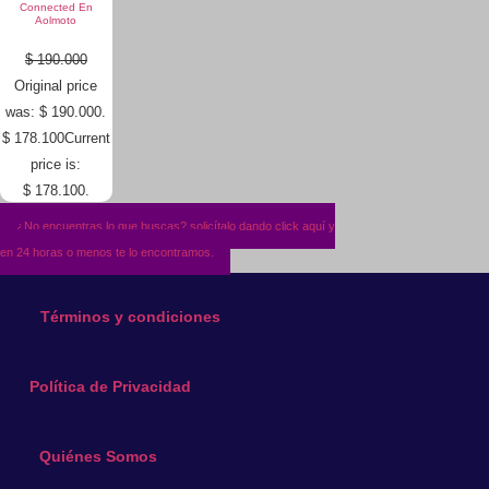
Connected En
Aolmoto
$
190.000
Original price
was: $ 190.000.
$
178.100
Current
price is:
$ 178.100.
¿No encuentras lo que buscas? solicítalo dando click aquí y
en 24 horas o menos te lo encontramos.
Términos y condiciones
Política de Privacidad
Quiénes Somos