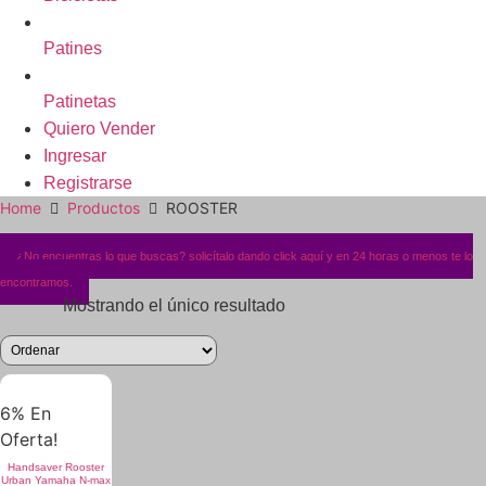
Patines
Patinetas
Quiero Vender
Ingresar
Registrarse
Home
Productos
ROOSTER
¿No encuentras lo que buscas? solicítalo dando click aquí y en 24 horas o menos te lo
encontramos.
Mostrando el único resultado
6% En
Oferta!
Handsaver Rooster
Urban Yamaha N-max