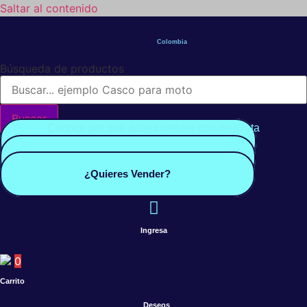
Saltar al contenido
Colombia
Búsqueda de productos
Buscar
Conoce por qué debes vender con mercleta
Quiero Vender
Panel vendedor
¿Quieres Vender?
Ingresa
0
Carrito
Deseos