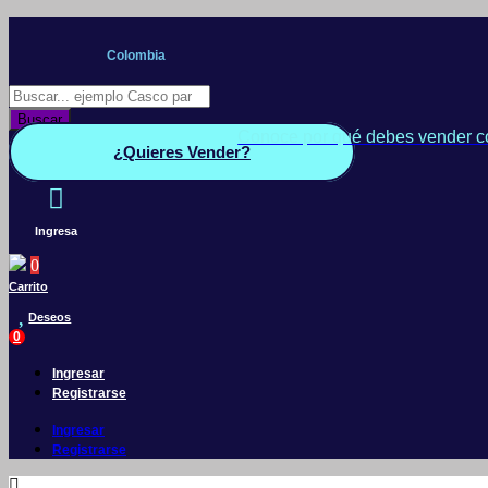
Saltar
al
Colombia
contenido
Búsqueda
de
Buscar
productos
Conoce por qué debes vender c
¿Quieres Vender?
Ingresa
0
Carrito
Deseos
0
Ingresar
Registrarse
Ingresar
Registrarse