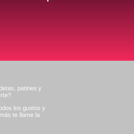
letas, patines y
rte?
dos los gustos y
más te llame la