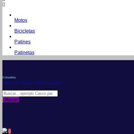
Motos
Bicicletas
Patines
Patinetas
Colombia
Conoce por qué debes vender con Mercleta
Búsqueda
de
Buscar
productos
0