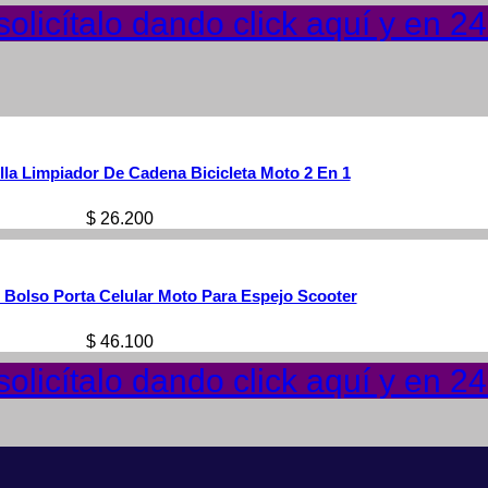
olicítalo dando click aquí y en 2
lla Limpiador De Cadena Bicicleta Moto 2 En 1
$
26.200
 Bolso Porta Celular Moto Para Espejo Scooter
$
46.100
olicítalo dando click aquí y en 2