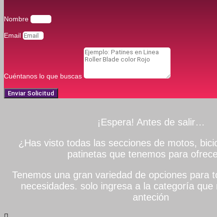
Nombre
Email
Cuéntanos lo que buscas
Enviar Solicitud
¡Espera! Antes de salir…
¿Has visto todas las secciones de motos, bicic
patinetas que tenemos para ofrece
Tenemos una gran variedad de opciones para to
necesidades. solo ingresa a la categoría que 
anteción