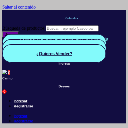
Saltar al contenido
Colombia
Búsqueda de productos
Buscar
Conoce por qué debes vender con mercleta
Quiero Vender
Panel vendedor
¿Quieres Vender?
Ingresa
0
Carrito
Deseos
0
Ingresar
Registrarse
Ingresar
Registrarse