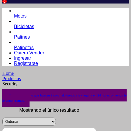
0
Motos
Bicicletas
Patines
Patinetas
Quiero Vender
Ingresar
Registrarse
Home
Productos
Security
¿No encuentras lo que buscas? solicítalo dando click aquí y en 24 horas o menos te
lo encontramos.
Mostrando el único resultado