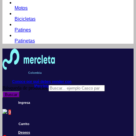
Motos
Bicicletas
Patines
Patinetas
Colombia
Conoce por qué debes vender con
Mercleta
Búsqueda de productos
Buscar
Ingresa
0
Carrito
Deseos