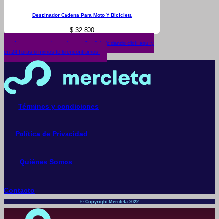
Despinador Cadena Para Moto Y Bicicleta
$
32.800
¿No encuentras lo que buscas? solicítalo dando click aquí y
en 24 horas o menos te lo encontramos.
Términos y condiciones
Política de Privacidad
Quiénes Somos
Contacto
© Copyright Mercleta 2022