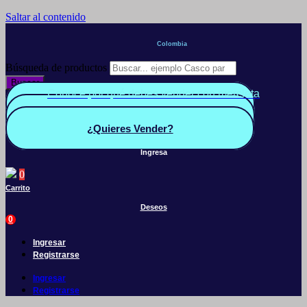
Saltar al contenido
Colombia
Búsqueda de productos
Buscar
Conoce por qué debes vender con mercleta
Quiero Vender
Panel vendedor
¿Quieres Vender?
Ingresa
0
Carrito
Deseos
0
Ingresar
Registrarse
Ingresar
Registrarse