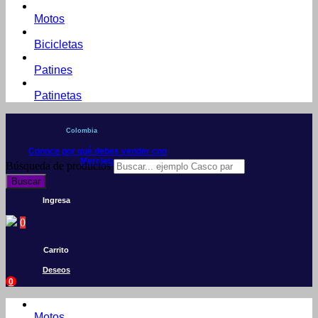
Motos
Bicicletas
Patines
Patinetas
Colombia
Conoce por qué debes vender con
Mercleta
Búsqueda de productos
Buscar
Ingresa
0
Carrito
Deseos
0
Motos