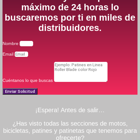
máximo de 24 horas lo
buscaremos por ti en miles de
distribuidores.
Nombre
Email
Cuéntanos lo que buscas
Enviar Solicitud
¡Espera! Antes de salir…
¿Has visto todas las secciones de motos,
bicicletas, patines y patinetas que tenemos para
ofrecerte?