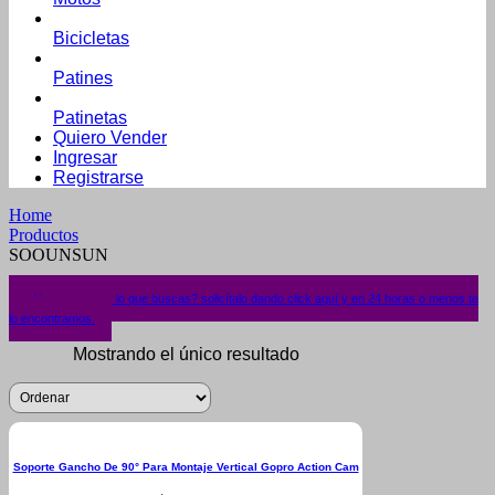
Bicicletas
Patines
Patinetas
Quiero Vender
Ingresar
Registrarse
Home
Productos
SOOUNSUN
¿No encuentras lo que buscas? solicítalo dando click aquí y en 24 horas o menos te
lo encontramos.
Mostrando el único resultado
Soporte Gancho De 90° Para Montaje Vertical Gopro Action Cam