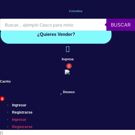
Saltar
al
Colombia
contenido
Búsqueda
BUSCAR
de
Conoce por qué debes vender con mercleta
productos
¿Quieres Vender?
Ingresa
0
Carrito
Deseos
0
Ingresar
Registrarse
Ingresar
Registrarse