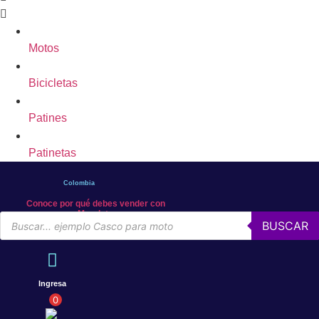
Motos
Bicicletas
Patines
Patinetas
Colombia
Conoce por qué debes vender con
Mercleta
Búsqueda
BUSCAR
de
productos
Ingresa
0