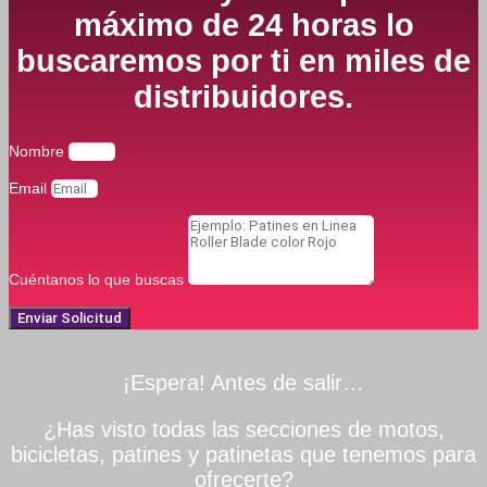
máximo de 24 horas lo
buscaremos por ti en miles de
distribuidores.
Nombre
Email
Cuéntanos lo que buscas
Enviar Solicitud
¡Espera! Antes de salir…
¿Has visto todas las secciones de motos,
bicicletas, patines y patinetas que tenemos para
ofrecerte?