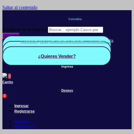
Saltar al contenido
Colombia
Búsqueda de productos
Buscar
Conoce por qué debes vender con mercleta
Quiero Vender
Panel vendedor
¿Quieres Vender?
Ingresa
0
Carrito
Deseos
0
Ingresar
Registrarse
Ingresar
Registrarse