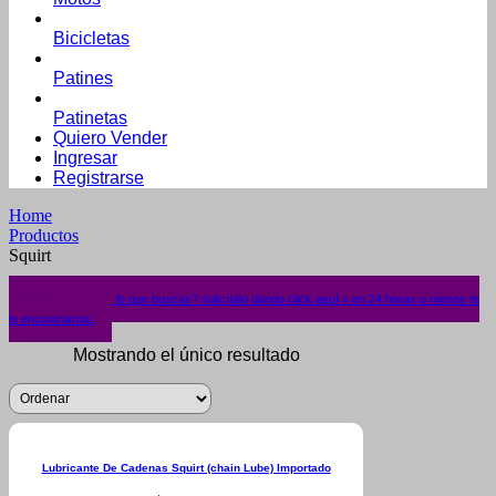
Bicicletas
Patines
Patinetas
Quiero Vender
Ingresar
Registrarse
Home
Productos
Squirt
¿No encuentras lo que buscas? solicítalo dando click aquí y en 24 horas o menos te
lo encontramos.
Mostrando el único resultado
Lubricante De Cadenas Squirt (chain Lube) Importado