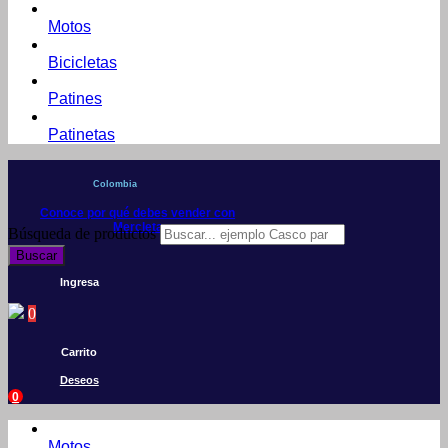
Motos
Bicicletas
Patines
Patinetas
Colombia
Conoce por qué debes vender con
Mercleta
Búsqueda de productos
Buscar
Ingresa
0
Carrito
Deseos
0
Motos