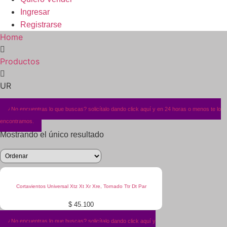
Ingresar
Registrarse
Home
Productos
UR
¿No encuentras lo que buscas? solicítalo dando click aquí y en 24 horas o menos te lo
encontramos.
Mostrando el único resultado
Cortavientos Universal Xtz Xt Xr Xre, Tornado Ttr Dt Par
$
45.100
¿No encuentras lo que buscas? solicítalo dando click aquí y