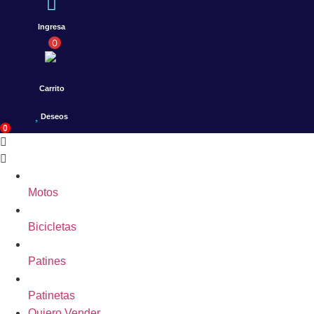
Ingresa
0
Carrito
Deseos
0
Motos
Bicicletas
Patines
Patinetas
Quiero Vender