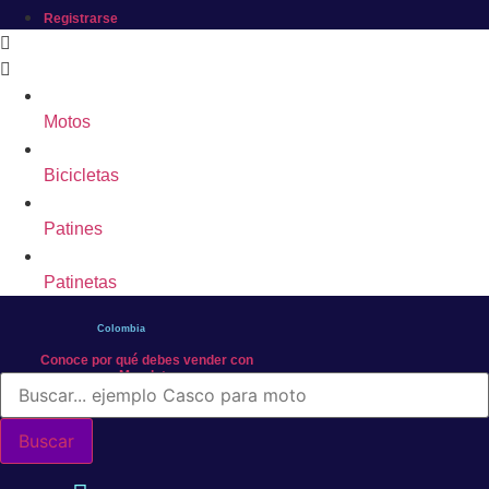
Registrarse
Motos
Bicicletas
Patines
Patinetas
Colombia
Conoce por qué debes vender con
Mercleta
Búsqueda
de
productos
Buscar