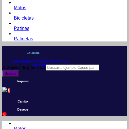
Motos
Bicicletas
Patines
Patinetas
Colombia
Conoce por qué debes vender con
Mercleta
Búsqueda de productos
Buscar
Ingresa
0
Carrito
Deseos
0
Motos