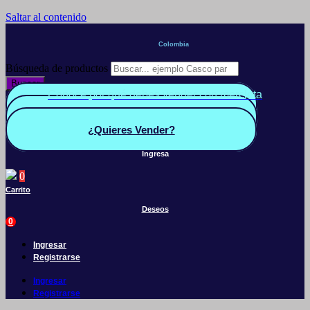
Saltar al contenido
Colombia
Búsqueda de productos
Buscar
Conoce por qué debes vender con mercleta
Quiero Vender
Panel vendedor
¿Quieres Vender?
Ingresa
0
Carrito
Deseos
0
Ingresar
Registrarse
Ingresar
Registrarse