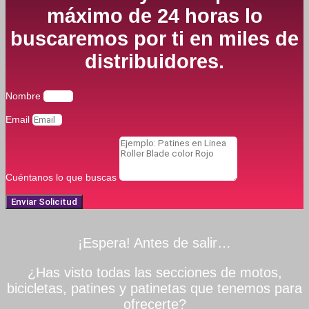
máximo de 24 horas lo
buscaremos por ti en miles de
distribuidores.
Nombre
Email
Cuéntanos lo que buscas
Enviar Solicitud
¡Espera! Antes de salir…
¿Has visto todas las secciones de motos,
bicicletas, patines y patinetas que tenemos para
ofrecerte?