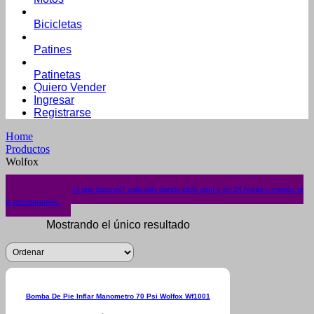
Bicicletas
Patines
Patinetas
Quiero Vender
Ingresar
Registrarse
Home
Productos
Wolfox
¿No encuentras lo que buscas? solicítalo dando click aquí y en 24 horas o menos te
lo encontramos.
Mostrando el único resultado
Bomba De Pie Inflar Manometro 70 Psi Wolfox Wf1001