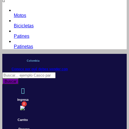
Motos
Bicicletas
Patines
Patinetas
Colombia
Conoce por qué debes vender con
Mercleta
Búsqueda
de
Buscar
productos
Ingresa
0
Carrito