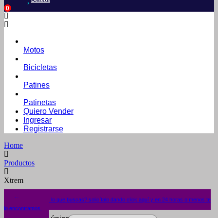
Deseos
0
Motos
Bicicletas
Patines
Patinetas
Quiero Vender
Ingresar
Registrarse
Home
Productos
Xtrem
¿No encuentras lo que buscas? solicítalo dando click aquí y en 24 horas o menos te
lo encontramos.