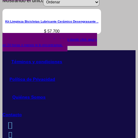
Mostrando el único resultado
Kit Limpieza Bicicletas Lubricante Cerámico Desengrasante ..
$
57.700
¿No encuentras lo que buscas? solicítalo dando click aquí y
en 24 horas o menos te lo encontramos.
Términos y condiciones
Política de Privacidad
Quiénes Somos
Contacto