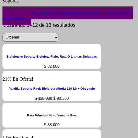
Soportes
¿No encuentras lo que buscas? solicítalo dando click aquí y en 24 horas o menos te
lo encontramos.
Mostrando 1–12 de 13 resultados
Bicicletero Soporte Bicicleta Fixie, Ruta O Llantas Delgadas
$
82.000
21% En Oferta!
Parrilla Soporte Rack Bicicleta Alforja 110 Lb + Obsequio
Original
Current
$
115.000
$
90.350
price
price
was:
is:
$ 115.000.
$ 90.350.
Pata Principal Nhrc Yamaha Bws
$
88.000
12% En Oferta!