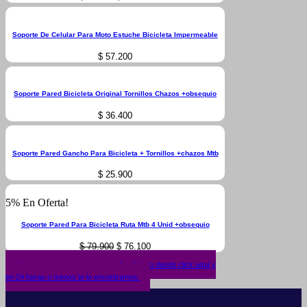
price
price
was:
is:
$ 58.000.
$ 45.530.
Soporte De Celular Para Moto Estuche Bicicleta Impermeable
$
57.200
Soporte Pared Bicicleta Original Tornillos Chazos +obsequio
$
36.400
Soporte Pared Gancho Para Bicicleta + Tornillos +chazos Mtb
$
25.900
5% En Oferta!
Soporte Pared Para Bicicleta Ruta Mtb 4 Unid +obsequio
Original
Current
$
79.900
$
76.100
price
price
was:
is:
¿No encuentras lo que buscas? solicítalo dando click aquí y
$ 79.900.
$ 76.100.
en 24 horas o menos te lo encontramos.