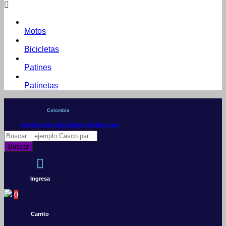
Motos
Bicicletas
Patines
Patinetas
Colombia
Conoce por qué debes vender con
Mercleta
Búsqueda
de
Buscar
productos
Ingresa
0
Carrito