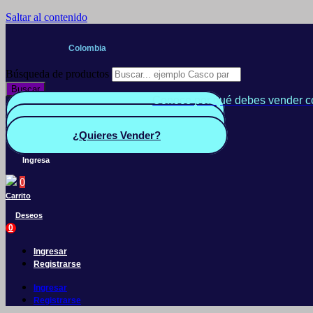
Saltar al contenido
Colombia
Búsqueda de productos
Buscar
Conoce por qué debes vender c
Quiero Vender
Panel vendedor
¿Quieres Vender?
Ingresa
0
Carrito
Deseos
0
Ingresar
Registrarse
Ingresar
Registrarse