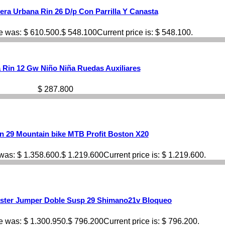
yera Urbana Rin 26 D/p Con Parrilla Y Canasta
ce was: $ 610.500.
$
548.100
Current price is: $ 548.100.
a Rin 12 Gw Niño Niña Ruedas Auxiliares
$
287.800
rin 29 Mountain bike MTB Profit Boston X20
 was: $ 1.358.600.
$
1.219.600
Current price is: $ 1.219.600.
aster Jumper Doble Susp 29 Shimano21v Bloqueo
ce was: $ 1.300.950.
$
796.200
Current price is: $ 796.200.