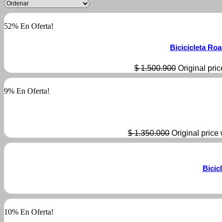
52% En Oferta!
Bicicicleta Ro
$
1.500.900
Original pri
9% En Oferta!
$
1.350.000
Original price
Bicic
10% En Oferta!