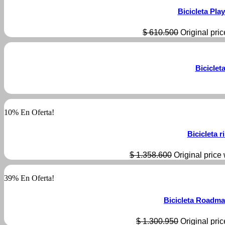
Bicicleta Pla
$
610.500
Original pri
Biciclet
10% En Oferta!
Bicicleta 
$
1.358.600
Original price
39% En Oferta!
Bicicleta Roadm
$
1.300.950
Original pri