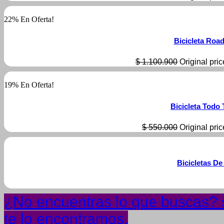
22% En Oferta!
Bicicleta Roa
$
1.100.900
Original pri
19% En Oferta!
Bicicleta Todo
$
550.000
Original pri
Bicicletas De
¿No encuentras lo que buscas? s
te lo encontramos.