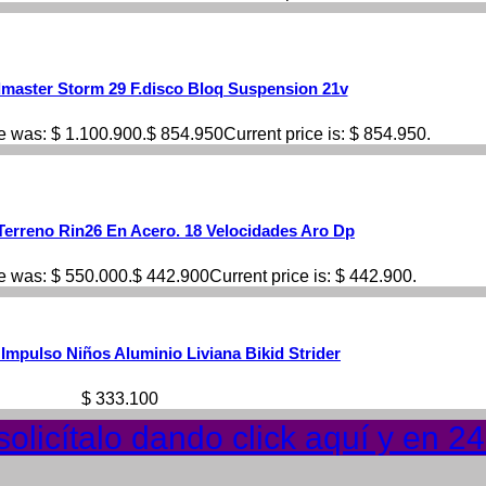
dmaster Storm 29 F.disco Bloq Suspension 21v
ce was: $ 1.100.900.
$
854.950
Current price is: $ 854.950.
 Terreno Rin26 En Acero. 18 Velocidades Aro Dp
ce was: $ 550.000.
$
442.900
Current price is: $ 442.900.
 Impulso Niños Aluminio Liviana Bikid Strider
$
333.100
olicítalo dando click aquí y en 2