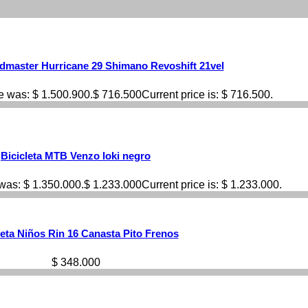
admaster Hurricane 29 Shimano Revoshift 21vel
ce was: $ 1.500.900.
$
716.500
Current price is: $ 716.500.
Bicicleta MTB Venzo loki negro
 was: $ 1.350.000.
$
1.233.000
Current price is: $ 1.233.000.
leta Niños Rin 16 Canasta Pito Frenos
$
348.000