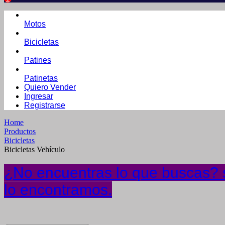
Motos
Bicicletas
Patines
Patinetas
Quiero Vender
Ingresar
Registrarse
Home
Productos
Bicicletas
Bicicletas Vehículo
¿No encuentras lo que buscas? s
lo encontramos.