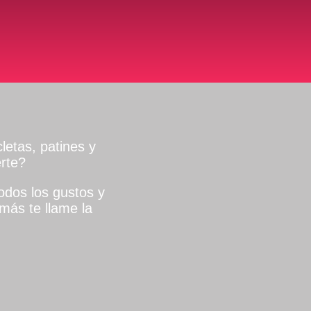
letas, patines y
rte?
dos los gustos y
más te llame la