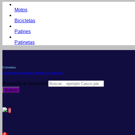
Motos
Bicicletas
Patines
Patinetas
Colombia
Conoce por qué debes vender con Mercleta
Búsqueda de productos
Buscar
0
0