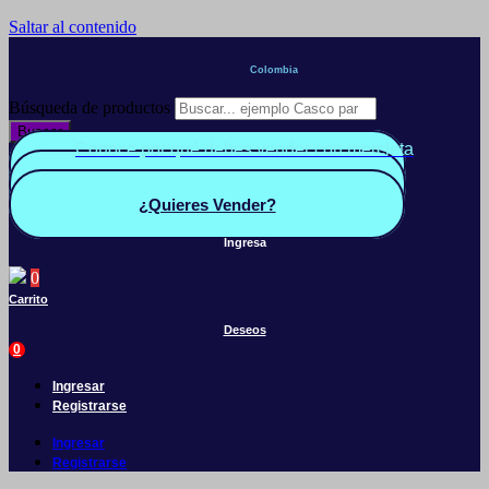
Saltar al contenido
Colombia
Búsqueda de productos
Buscar
Conoce por qué debes vender con mercleta
Quiero Vender
Panel vendedor
¿Quieres Vender?
Ingresa
0
Carrito
Deseos
0
Ingresar
Registrarse
Ingresar
Registrarse