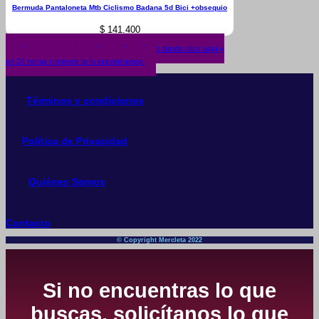
Bermuda Pantaloneta Mtb Ciclismo Badana 5d Bici +obsequio
$
141.400
¿No encuentras lo que buscas? solicítalo dando click aquí y
en 24 horas o menos te lo encontramos.
Términos y condiciones
Política de Privacidad
Quiénes Somos
Contacto
© Copyright Mercleta 2022
Si no encuentras lo que
buscas, solicítanos lo que